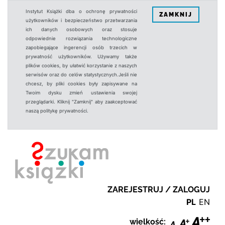
Instytut Książki dba o ochronę prywatności
ZAMKNIJ
użytkowników i bezpieczeństwo przetwarzania
ich danych osobowych oraz stosuje
odpowiednie rozwiązania technologiczne
zapobiegające ingerencji osób trzecich w
prywatność użytkowników. Używamy także
plików cookies, by ułatwić korzystanie z naszych
serwisów oraz do celów statystycznych.Jeśli nie
chcesz, by pliki cookies były zapisywane na
Twoim dysku zmień ustawienia swojej
przeglądarki. Kliknij "Zamknij" aby zaakceptować
naszą politykę prywatności.
ZAREJESTRUJ / ZALOGUJ
PL
EN
wielkość: