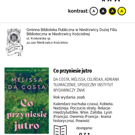
kontrast:
Gminna Biblioteka Publiczna w Niedrzwicy Dużej Filia
Biblioteczna w Niedrzwicy Kościelnej
ul. Krakowska 91
24-220 Niedrzwica Kościelna
Co przyniesie jutro
DA COSTA, MÉLISSA, CELIŃSKA, ADRIANA
TŁUMACZENIE, SPOŁECZNY INSTYTUT
WYDAWNICZY ZNAK
Rok wydania: 2026.
Kalendarz (rachuba czasu), Kobieta,
Nadzieja, Poczucie straty, Relacje
międzyludzkie, Wsie, Żałoba, Lyon
(Francja), Owernia (Francja ; kraina
historyczna), Powieść
dostępne:
0 z 1