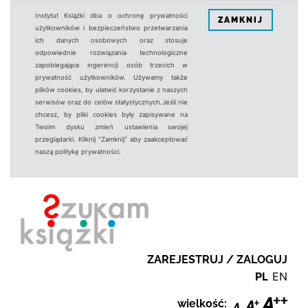
Instytut Książki dba o ochronę prywatności
ZAMKNIJ
użytkowników i bezpieczeństwo przetwarzania
ich danych osobowych oraz stosuje
odpowiednie rozwiązania technologiczne
zapobiegające ingerencji osób trzecich w
prywatność użytkowników. Używamy także
plików cookies, by ułatwić korzystanie z naszych
serwisów oraz do celów statystycznych.Jeśli nie
chcesz, by pliki cookies były zapisywane na
Twoim dysku zmień ustawienia swojej
przeglądarki. Kliknij "Zamknij" aby zaakceptować
naszą politykę prywatności.
ZAREJESTRUJ / ZALOGUJ
PL
EN
wielkość: