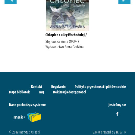
Chłopiec z ulicy Wschodniej /
Stryjewska, Anna (1969- )
Wydawnictwo Szara Godzina
Kontakt
Regulamin
Polityka prywatności i plików cookie
Mapa bibliotek
FAQ
Deklaracja dostępności
Dane pochodzą z systemu:
Jesteśmy na:
© 2019 Instytut Książki
v.1.4.0 created by IK & H7