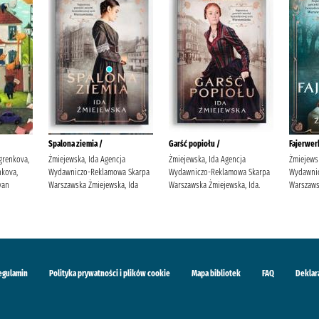
Spalona ziemia /
Garść popiołu /
Fajerwerk
grenkova,
Żmiejewska, Ida Agencja
Żmiejewska, Ida Agencja
Żmiejews
kova,
Wydawniczo-Reklamowa Skarpa
Wydawniczo-Reklamowa Skarpa
Wydawni
van
Warszawska Żmiejewska, Ida
Warszawska Żmiejewska, Ida.
Warszaws
egulamin
Polityka prywatności i plików cookie
Mapa bibliotek
FAQ
Deklar