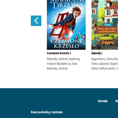
Iskry na wiatr /
Czerwone krzesło /
Zawody /
Żmiejewska, Ida Agencja
Maleszka, Andrzej Społeczny
Bugrenkova, Olena Bu
Wydawniczo-Reklamowa Skarpa
Instytut Wydawniczy Znak
Olena Uabooks Bugren
Warszawska Żmiejewska, Ida.
Maleszka, Andrzej
Olena Zakharczenko, I
Kontakt
R
Dane pochodzą z systemu: