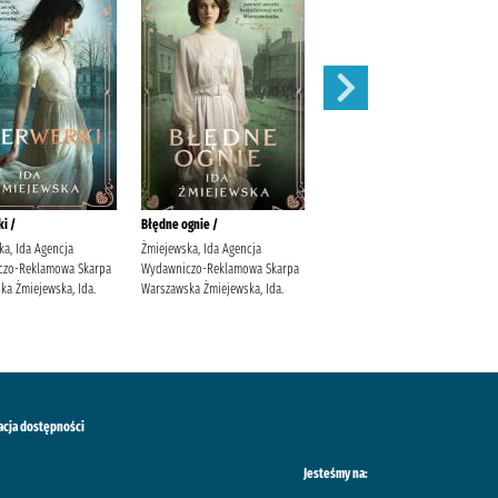
i /
Błędne ognie /
Zauroczenie /
ka, Ida Agencja
Żmiejewska, Ida Agencja
Mirek, Krystyna (filolożka)
czo-Reklamowa Skarpa
Wydawniczo-Reklamowa Skarpa
Wydawnictwo Filia
ka Żmiejewska, Ida.
Warszawska Żmiejewska, Ida.
acja dostępności
Jesteśmy na: