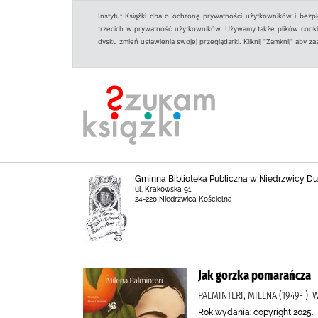
Instytut Książki dba o ochronę prywatności użytkowników i bezp
trzecich w prywatność użytkowników. Używamy także plików cookies
dysku zmień ustawienia swojej przeglądarki. Kliknij "Zamknij" aby z
Gminna Biblioteka Publiczna w Niedrzwicy Duż
ul. Krakowska 91
24-220 Niedrzwica Kościelna
Jak gorzka pomarańcza
PALMINTERI, MILENA (1949- )
Rok wydania: copyright 2025.