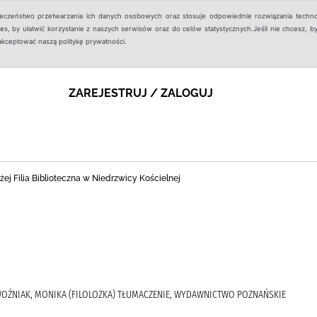
ieczeństwo przetwarzania ich danych osobowych oraz stosuje odpowiednie rozwiązania techno
, by ułatwić korzystanie z naszych serwisów oraz do celów statystycznych.Jeśli nie chcesz, by
aakceptować naszą politykę prywatności.
ZAREJESTRUJ / ZALOGUJ
ej Filia Biblioteczna w Niedrzwicy Kościelnej
, WOŹNIAK, MONIKA (FILOLOŻKA) TŁUMACZENIE, WYDAWNICTWO POZNAŃSKIE