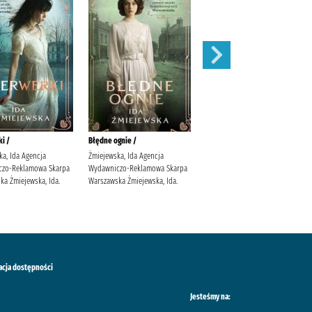
i /
Błędne ognie /
Zauroczenie /
ka, Ida Agencja
Żmiejewska, Ida Agencja
Mirek, Krystyna (filolożka)
czo-Reklamowa Skarpa
Wydawniczo-Reklamowa Skarpa
Wydawnictwo Filia
ka Żmiejewska, Ida.
Warszawska Żmiejewska, Ida.
acja dostępności
Jesteśmy na: