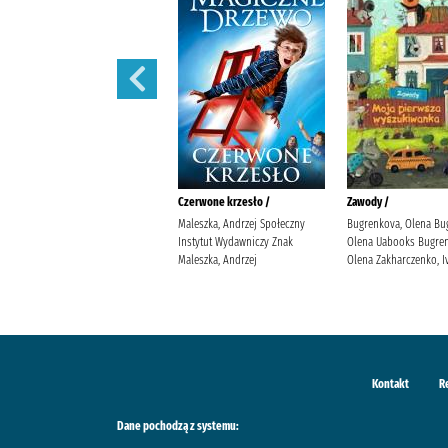
Iskry na wiatr /
Czerwone krzesło /
Zawody /
Żmiejewska, Ida Agencja
Maleszka, Andrzej Społeczny
Bugrenkova, Olena Bu
Wydawniczo-Reklamowa Skarpa
Instytut Wydawniczy Znak
Olena Uabooks Bugren
Warszawska Żmiejewska, Ida.
Maleszka, Andrzej
Olena Zakharczenko, I
Kontakt
R
Dane pochodzą z systemu: