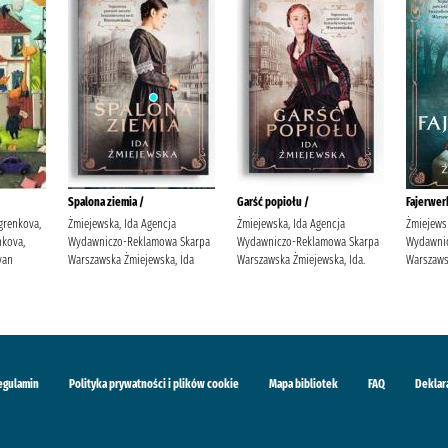
Spalona ziemia /
Garść popiołu /
Fajerwerk
grenkova,
Żmiejewska, Ida Agencja
Żmiejewska, Ida Agencja
Żmiejews
kova,
Wydawniczo-Reklamowa Skarpa
Wydawniczo-Reklamowa Skarpa
Wydawni
van
Warszawska Żmiejewska, Ida
Warszawska Żmiejewska, Ida.
Warszaws
egulamin
Polityka prywatności i plików cookie
Mapa bibliotek
FAQ
Deklar