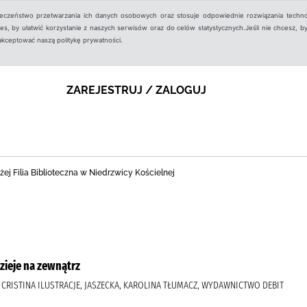
ieczeństwo przetwarzania ich danych osobowych oraz stosuje odpowiednie rozwiązania techno
, by ułatwić korzystanie z naszych serwisów oraz do celów statystycznych.Jeśli nie chcesz, by
aakceptować naszą politykę prywatności.
ZAREJESTRUJ / ZALOGUJ
ej Filia Biblioteczna w Niedrzwicy Kościelnej
dzieje na zewnątrz
, CRISTINA ILUSTRACJE, JASZECKA, KAROLINA TŁUMACZ, WYDAWNICTWO DEBIT