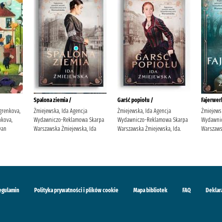
Spalona ziemia /
Garść popiołu /
Fajerwerk
grenkova,
Żmiejewska, Ida Agencja
Żmiejewska, Ida Agencja
Żmiejews
kova,
Wydawniczo-Reklamowa Skarpa
Wydawniczo-Reklamowa Skarpa
Wydawni
van
Warszawska Żmiejewska, Ida
Warszawska Żmiejewska, Ida.
Warszaws
egulamin
Polityka prywatności i plików cookie
Mapa bibliotek
FAQ
Deklar