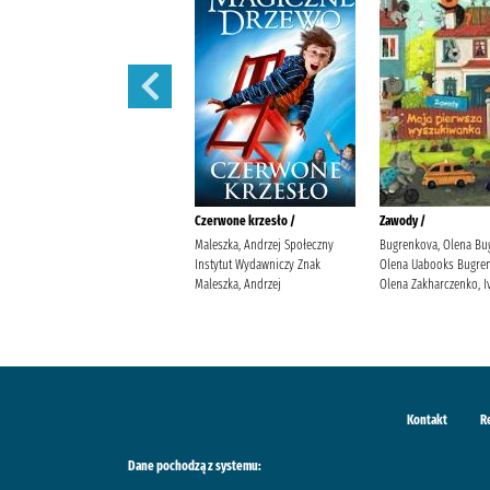
Iskry na wiatr /
Czerwone krzesło /
Zawody /
Żmiejewska, Ida Agencja
Maleszka, Andrzej Społeczny
Bugrenkova, Olena Bu
Wydawniczo-Reklamowa Skarpa
Instytut Wydawniczy Znak
Olena Uabooks Bugren
Warszawska Żmiejewska, Ida.
Maleszka, Andrzej
Olena Zakharczenko, I
Kontakt
R
Dane pochodzą z systemu: