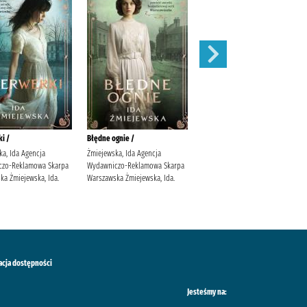
i /
Błędne ognie /
Zauroczenie /
ka, Ida Agencja
Żmiejewska, Ida Agencja
Mirek, Krystyna (filolożka)
czo-Reklamowa Skarpa
Wydawniczo-Reklamowa Skarpa
Wydawnictwo Filia
ka Żmiejewska, Ida.
Warszawska Żmiejewska, Ida.
acja dostępności
Jesteśmy na: