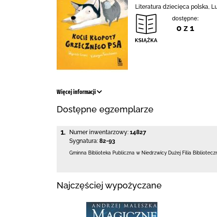
Literatura dziecięca polska, L
dostępne:
0 z 1
Więcej informacji
Dostępne egzemplarze
1.
Numer inwentarzowy:
14827
Sygnatura:
82-93
Gminna Biblioteka Publiczna w Niedrzwicy Dużej
Filia Bibliotec
Najczęściej wypożyczane