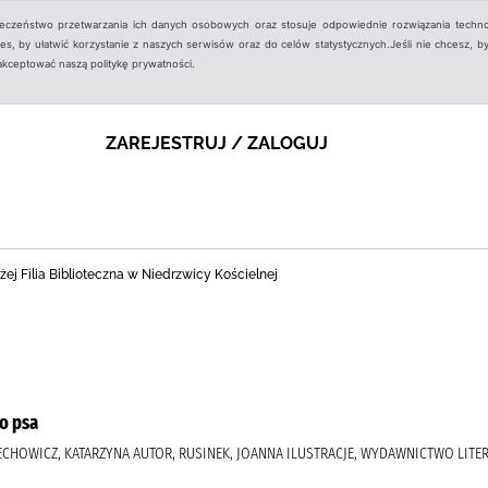
ieczeństwo przetwarzania ich danych osobowych oraz stosuje odpowiednie rozwiązania techno
, by ułatwić korzystanie z naszych serwisów oraz do celów statystycznych.Jeśli nie chcesz, by
aakceptować naszą politykę prywatności.
ZAREJESTRUJ / ZALOGUJ
ej Filia Biblioteczna w Niedrzwicy Kościelnej
o psa
RECHOWICZ, KATARZYNA AUTOR, RUSINEK, JOANNA ILUSTRACJE, WYDAWNICTWO LITE