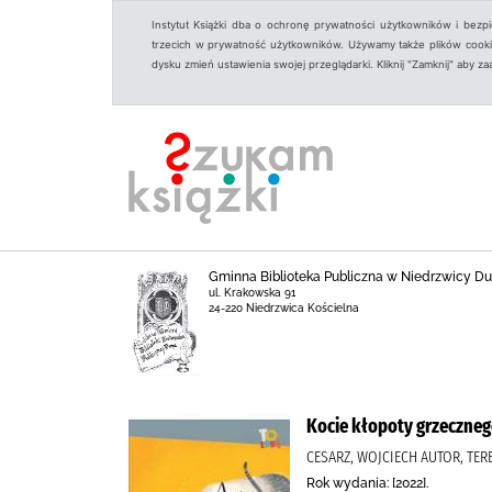
Instytut Książki dba o ochronę prywatności użytkowników i bezp
trzecich w prywatność użytkowników. Używamy także plików cookies
dysku zmień ustawienia swojej przeglądarki. Kliknij "Zamknij" aby z
Gminna Biblioteka Publiczna w Niedrzwicy Duż
ul. Krakowska 91
24-220 Niedrzwica Kościelna
Kocie kłopoty grzeczneg
CESARZ, WOJCIECH AUTOR, TE
Rok wydania: [2022].