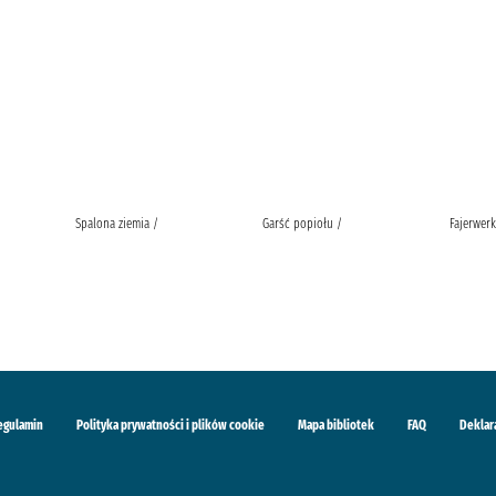
Spalona ziemia /
Garść popiołu /
Fajerwerk
egulamin
Polityka prywatności i plików cookie
Mapa bibliotek
FAQ
Deklar