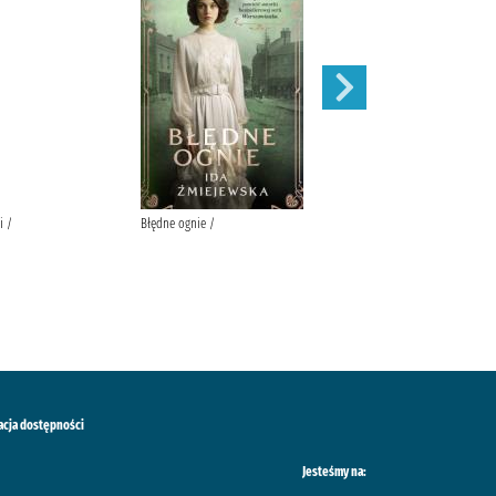
i /
Błędne ognie /
Zauroczenie /
acja dostępności
Jesteśmy na: