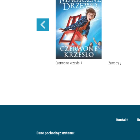
Iskry na wiatr /
Czerwone krzesło /
Zawody /
Kontakt
R
Dane pochodzą z systemu: