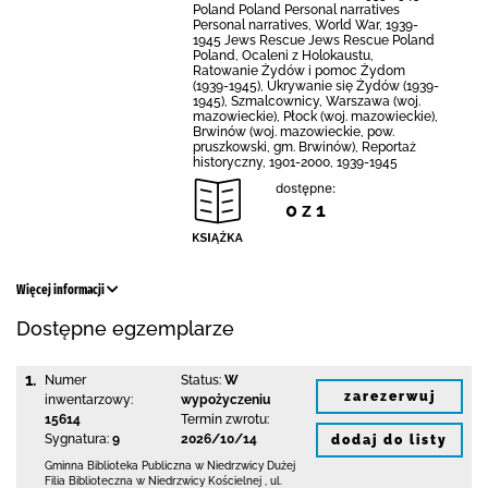
Poland Poland Personal narratives
Personal narratives, World War, 1939-
1945 Jews Rescue Jews Rescue Poland
Poland, Ocaleni z Holokaustu,
Ratowanie Żydów i pomoc Żydom
(1939-1945), Ukrywanie się Żydów (1939-
1945), Szmalcownicy, Warszawa (woj.
mazowieckie), Płock (woj. mazowieckie),
Brwinów (woj. mazowieckie, pow.
pruszkowski, gm. Brwinów), Reportaż
historyczny, 1901-2000, 1939-1945
dostępne:
0 z 1
Więcej informacji
Dostępne egzemplarze
1.
Numer
Status:
W
zarezerwuj
inwentarzowy:
wypożyczeniu
15614
Termin zwrotu:
Sygnatura:
9
2026/10/14
dodaj do listy
Gminna Biblioteka Publiczna w Niedrzwicy Dużej
Filia Biblioteczna w Niedrzwicy Kościelnej
,
ul.