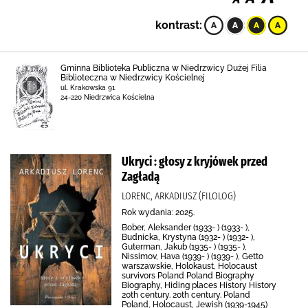
kontrast:
Gminna Biblioteka Publiczna w Niedrzwicy Dużej Filia
Biblioteczna w Niedrzwicy Kościelnej
ul. Krakowska 91
24-220 Niedrzwica Kościelna
Ukryci : głosy z kryjówek przed
Zagładą
LORENC, ARKADIUSZ (FILOLOG)
Rok wydania: 2025.
Bober, Aleksander (1933- ) (1933- ),
Budnicka, Krystyna (1932- ) (1932- ),
Guterman, Jakub (1935- ) (1935- ),
Nissimov, Hava (1939- ) (1939- ), Getto
warszawskie, Holokaust, Holocaust
survivors Poland Poland Biography
Biography, Hiding places History History
20th century. 20th century. Poland
Poland, Holocaust, Jewish (1939-1945)