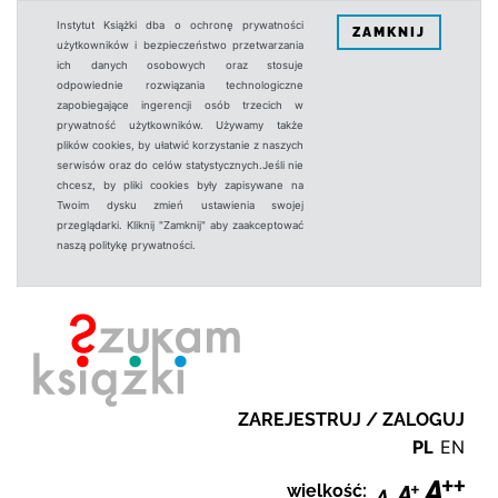
Instytut Książki dba o ochronę prywatności
ZAMKNIJ
użytkowników i bezpieczeństwo przetwarzania
ich danych osobowych oraz stosuje
odpowiednie rozwiązania technologiczne
zapobiegające ingerencji osób trzecich w
prywatność użytkowników. Używamy także
plików cookies, by ułatwić korzystanie z naszych
serwisów oraz do celów statystycznych.Jeśli nie
chcesz, by pliki cookies były zapisywane na
Twoim dysku zmień ustawienia swojej
przeglądarki. Kliknij "Zamknij" aby zaakceptować
naszą politykę prywatności.
ZAREJESTRUJ / ZALOGUJ
PL
EN
wielkość: