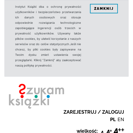
Instytut Książki dba o ochronę prywatności
ZAMKNIJ
użytkowników i bezpieczeństwo przetwarzania
ich danych osobowych oraz stosuje
odpowiednie rozwiązania technologiczne
zapobiegające ingerencji osób trzecich w
prywatność użytkowników. Używamy także
plików cookies, by ułatwić korzystanie z naszych
serwisów oraz do celów statystycznych.Jeśli nie
chcesz, by pliki cookies były zapisywane na
Twoim dysku zmień ustawienia swojej
przeglądarki. Kliknij "Zamknij" aby zaakceptować
naszą politykę prywatności.
ZAREJESTRUJ / ZALOGUJ
PL
EN
wielkość: