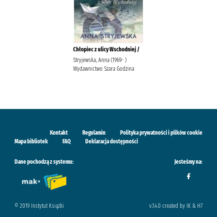
Chłopiec z ulicy Wschodniej /
Stryjewska, Anna (1969- )
Wydawnictwo Szara Godzina
Kontakt
Regulamin
Polityka prywatności i plików cookie
Mapa bibliotek
FAQ
Deklaracja dostępności
Dane pochodzą z systemu:
Jesteśmy na:
© 2019 Instytut Książki
v.1.4.0 created by IK & H7