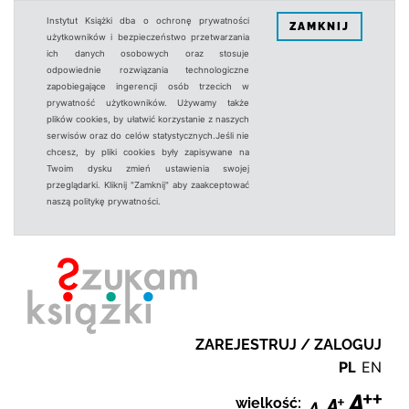
Instytut Książki dba o ochronę prywatności
ZAMKNIJ
użytkowników i bezpieczeństwo przetwarzania
ich danych osobowych oraz stosuje
odpowiednie rozwiązania technologiczne
zapobiegające ingerencji osób trzecich w
prywatność użytkowników. Używamy także
plików cookies, by ułatwić korzystanie z naszych
serwisów oraz do celów statystycznych.Jeśli nie
chcesz, by pliki cookies były zapisywane na
Twoim dysku zmień ustawienia swojej
przeglądarki. Kliknij "Zamknij" aby zaakceptować
naszą politykę prywatności.
ZAREJESTRUJ / ZALOGUJ
PL
EN
wielkość: