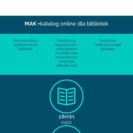
MAK +
katalog online dla bibliotek
Tworzenie bazy
Rejestracja
Tworzenie
użytkowników
wypożyczeń i
elektronicznego
biblioteki
udostępnień
katalogu
zasobów oraz
prowadzenie
statystyki
bibliotecznej
28mln
KSIĄŻEK