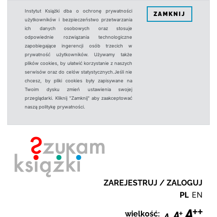
Instytut Książki dba o ochronę prywatności
ZAMKNIJ
użytkowników i bezpieczeństwo przetwarzania
ich danych osobowych oraz stosuje
odpowiednie rozwiązania technologiczne
zapobiegające ingerencji osób trzecich w
prywatność użytkowników. Używamy także
plików cookies, by ułatwić korzystanie z naszych
serwisów oraz do celów statystycznych.Jeśli nie
chcesz, by pliki cookies były zapisywane na
Twoim dysku zmień ustawienia swojej
przeglądarki. Kliknij "Zamknij" aby zaakceptować
naszą politykę prywatności.
ZAREJESTRUJ / ZALOGUJ
PL
EN
wielkość: