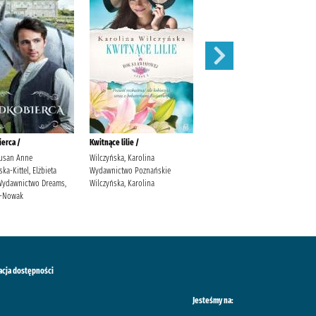
erca /
Kwitnące lilie /
Obce matki /
usan Anne
Wilczyńska, Karolina
Cielesz, Ewa Wydawnictwo Axis
a-Kittel, Elżbieta
Wydawnictwo Poznańskie
Mundi Cielesz, Ewa.
. Wydawnictwo Dreams,
Wilczyńska, Karolina
ś-Nowak
acja dostępności
Jesteśmy na: