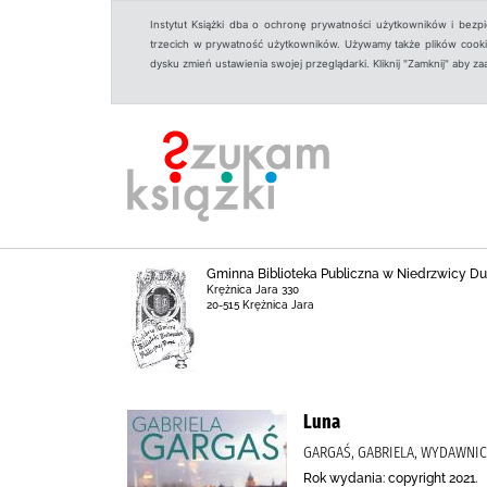
Instytut Książki dba o ochronę prywatności użytkowników i bezp
trzecich w prywatność użytkowników. Używamy także plików cookies
dysku zmień ustawienia swojej przeglądarki. Kliknij "Zamknij" aby z
Gminna Biblioteka Publiczna w Niedrzwicy Duże
Krężnica Jara 330
20-515 Krężnica Jara
Luna
GARGAŚ, GABRIELA, WYDAWNI
Rok wydania: copyright 2021.