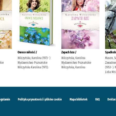
Owoce miłości /
Zapach bzu /
Spadkobi
Wilczyńska, Karolina (1973- )
Wilczyńska, Karolina
Mason, S
kie
Wydawnictwo Poznańskie
Wydawnictwo Poznańskie
Zawadowsk
Wilczyńska Karolina (1973).
Wilczyńska, Karolina
(1953- )
Lidia Mi
egulamin
Polityka prywatności i plików cookie
Mapa bibliotek
FAQ
Deklar