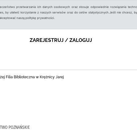
ieczeństwo przetwarzania ich danych osobowych oraz stosuje odpowiednie rozwiązania techno
, by ułatwić korzystanie z naszych serwisów oraz do celów statystycznych.Jeśli nie chcesz, by
aakceptować naszą politykę prywatności.
ZAREJESTRUJ / ZALOGUJ
j Filia Biblioteczna w Krężnicy Jarej
CTWO POZNAŃSKIE