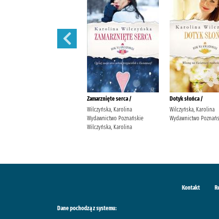
Wędrowne ptaki /
Zamarznięte serca /
Dotyk słońca /
Wilczyńska, Karolina
Wilczyńska, Karolina
Wilczyńska, Karolina
Wydawnictwo Poznańskie
Wydawnictwo Poznańskie
Wydawnictwo Poznańs
Wilczyńska, Karolina
Wilczyńska, Karolina
Kontakt
R
Dane pochodzą z systemu: