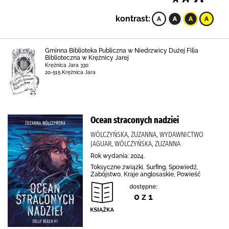
kontrast:
Gminna Biblioteka Publiczna w Niedrzwicy Dużej Filia
Biblioteczna w Krężnicy Jarej
Krężnica Jara 330
20-515 Krężnica Jara
Ocean straconych nadziei
WÓLCZYŃSKA, ZUZANNA, WYDAWNICTWO
JAGUAR, WÓLCZYŃSKA, ZUZANNA
Rok wydania: 2024.
Toksyczne związki, Surfing, Spowiedź,
Zabójstwo, Kraje anglosaskie, Powieść
dostępne:
0 z 1