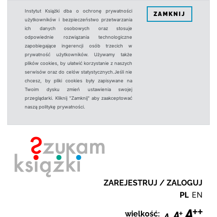
Instytut Książki dba o ochronę prywatności
ZAMKNIJ
użytkowników i bezpieczeństwo przetwarzania
ich danych osobowych oraz stosuje
odpowiednie rozwiązania technologiczne
zapobiegające ingerencji osób trzecich w
prywatność użytkowników. Używamy także
plików cookies, by ułatwić korzystanie z naszych
serwisów oraz do celów statystycznych.Jeśli nie
chcesz, by pliki cookies były zapisywane na
Twoim dysku zmień ustawienia swojej
przeglądarki. Kliknij "Zamknij" aby zaakceptować
naszą politykę prywatności.
ZAREJESTRUJ / ZALOGUJ
PL
EN
wielkość: