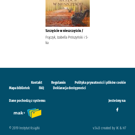
Szczęście w nieszczęściu /
Frączyk, Izabella Prószyński i S-
ka
Kontakt
Regulamin
Polityka prywatności i plików cookie
Mapa bibliotek
FAQ
Deklaracja dostępności
Dane pochodzą z systemu:
Jesteśmy na:
© 2019 Instytut Książki
v.1.4.0 created by IK & H7