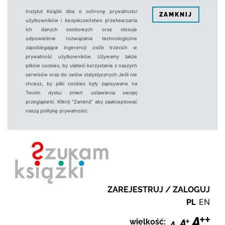
Instytut Książki dba o ochronę prywatności
ZAMKNIJ
użytkowników i bezpieczeństwo przetwarzania
ich danych osobowych oraz stosuje
odpowiednie rozwiązania technologiczne
zapobiegające ingerencji osób trzecich w
prywatność użytkowników. Używamy także
plików cookies, by ułatwić korzystanie z naszych
serwisów oraz do celów statystycznych.Jeśli nie
chcesz, by pliki cookies były zapisywane na
Twoim dysku zmień ustawienia swojej
przeglądarki. Kliknij "Zamknij" aby zaakceptować
naszą politykę prywatności.
ZAREJESTRUJ / ZALOGUJ
PL
EN
wielkość: