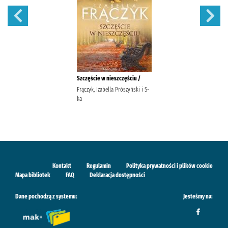
Szczęście w nieszczęściu /
Frączyk, Izabella Prószyński i S-
ka
Kontakt
Regulamin
Polityka prywatności i plików cookie
Mapa bibliotek
FAQ
Deklaracja dostępności
Dane pochodzą z systemu:
Jesteśmy na: