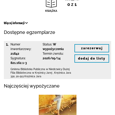
0 z 1
Więcej informacji
Dostępne egzemplarze
1.
Numer
Status:
W
zarezerwuj
inwentarzowy:
wypożyczeniu
21842
Termin zwrotu:
Sygnatura:
2026/09/14
dodaj do listy
821.162.1-3
Gminna Biblioteka Publiczna w Niedrzwicy Dużej
Filia Biblioteczna w Krężnicy Jarej
,
Krężnica Jara
330
,
20-515 Krężnica Jara
Najczęściej wypożyczane