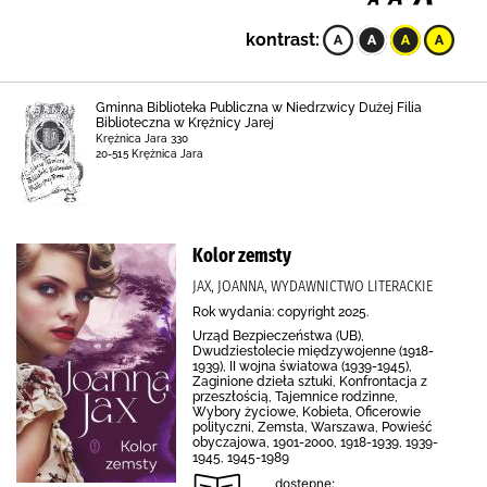
kontrast:
Gminna Biblioteka Publiczna w Niedrzwicy Dużej Filia
Biblioteczna w Krężnicy Jarej
Krężnica Jara 330
20-515 Krężnica Jara
Kolor zemsty
JAX, JOANNA, WYDAWNICTWO LITERACKIE
Rok wydania: copyright 2025.
Urząd Bezpieczeństwa (UB),
Dwudziestolecie międzywojenne (1918-
1939), II wojna światowa (1939-1945),
Zaginione dzieła sztuki, Konfrontacja z
przeszłością, Tajemnice rodzinne,
Wybory życiowe, Kobieta, Oficerowie
polityczni, Zemsta, Warszawa, Powieść
obyczajowa, 1901-2000, 1918-1939, 1939-
1945, 1945-1989
dostępne: