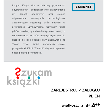
Instytut Książki dba o ochronę prywatności
ZAMKNIJ
użytkowników i bezpieczeństwo przetwarzania
ich danych osobowych oraz stosuje
odpowiednie rozwiązania technologiczne
zapobiegające ingerencji osób trzecich w
prywatność użytkowników. Używamy także
plików cookies, by ułatwić korzystanie z naszych
serwisów oraz do celów statystycznych.Jeśli nie
chcesz, by pliki cookies były zapisywane na
Twoim dysku zmień ustawienia swojej
przeglądarki. Kliknij "Zamknij" aby zaakceptować
naszą politykę prywatności.
ZAREJESTRUJ / ZALOGUJ
PL
EN
wielkość: