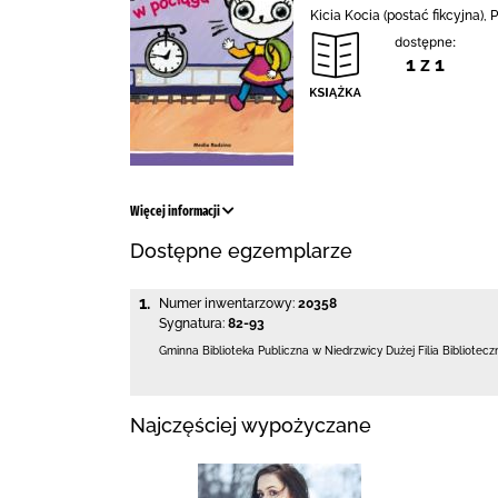
Kicia Kocia (postać fikcyjna),
dostępne:
1 z 1
Więcej informacji
Dostępne egzemplarze
1.
Numer inwentarzowy:
20358
Sygnatura:
82-93
Gminna Biblioteka Publiczna w Niedrzwicy Dużej
Filia Bibliotec
Najczęściej wypożyczane