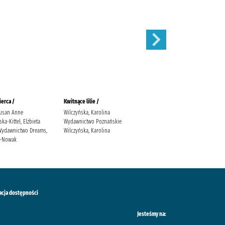
erca /
Kwitnące lilie /
Obce matki /
usan Anne
Wilczyńska, Karolina
Cielesz, Ewa Wydawnictwo Axis
a-Kittel, Elżbieta
Wydawnictwo Poznańskie
Mundi Cielesz, Ewa.
. Wydawnictwo Dreams,
Wilczyńska, Karolina
ś-Nowak
acja dostępności
Jesteśmy na: