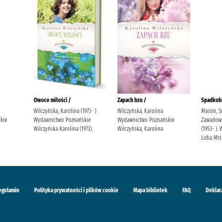
Owoce miłości /
Zapach bzu /
Spadkobi
Wilczyńska, Karolina (1973- )
Wilczyńska, Karolina
Mason, S
kie
Wydawnictwo Poznańskie
Wydawnictwo Poznańskie
Zawadowsk
Wilczyńska Karolina (1973).
Wilczyńska, Karolina
(1953- )
Lidia Mi
egulamin
Polityka prywatności i plików cookie
Mapa bibliotek
FAQ
Deklar