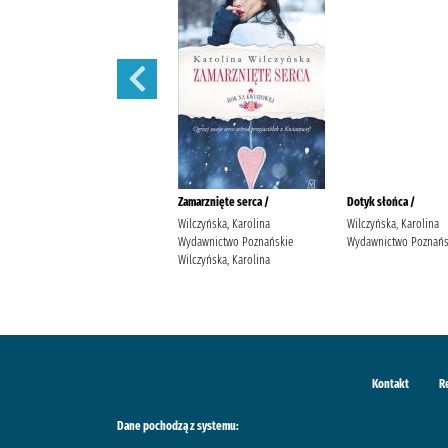
Wędrowne ptaki /
Zamarznięte serca /
Dotyk słońca /
Wilczyńska, Karolina
Wilczyńska, Karolina
Wilczyńska, Karolina
Wydawnictwo Poznańskie
Wydawnictwo Poznańskie
Wydawnictwo Poznańs
Wilczyńska, Karolina
Wilczyńska, Karolina
Kontakt
R
Dane pochodzą z systemu: