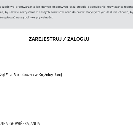
ieczeństwo przetwarzania ich danych osobowych oraz stosuje odpowiednie rozwiązania techno
, by ułatwić korzystanie z naszych serwisów oraz do celów statystycznych.Jeśli nie chcesz, by
aakceptować naszą politykę prywatności.
ZAREJESTRUJ / ZALOGUJ
j Filia Biblioteczna w Krężnicy Jarej
ZINA, GŁOWIŃSKA, ANITA.