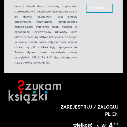
Instytut Książki dba o ochronę prywatności
ZAMKNIJ
użytkowników i bezpieczeństwo przetwarzania
ich danych osobowych oraz stosuje
odpowiednie rozwiązania technologiczne
zapobiegające ingerencji osób trzecich w
prywatność użytkowników. Używamy także
plików cookies, by ułatwić korzystanie z naszych
serwisów oraz do celów statystycznych.Jeśli nie
chcesz, by pliki cookies były zapisywane na
Twoim dysku zmień ustawienia swojej
przeglądarki. Kliknij "Zamknij" aby zaakceptować
naszą politykę prywatności.
ZAREJESTRUJ / ZALOGUJ
PL
EN
wielkość: