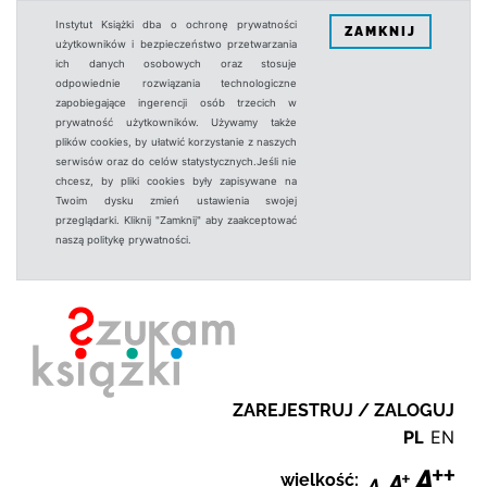
Instytut Książki dba o ochronę prywatności
ZAMKNIJ
użytkowników i bezpieczeństwo przetwarzania
ich danych osobowych oraz stosuje
odpowiednie rozwiązania technologiczne
zapobiegające ingerencji osób trzecich w
prywatność użytkowników. Używamy także
plików cookies, by ułatwić korzystanie z naszych
serwisów oraz do celów statystycznych.Jeśli nie
chcesz, by pliki cookies były zapisywane na
Twoim dysku zmień ustawienia swojej
przeglądarki. Kliknij "Zamknij" aby zaakceptować
naszą politykę prywatności.
ZAREJESTRUJ / ZALOGUJ
PL
EN
wielkość: