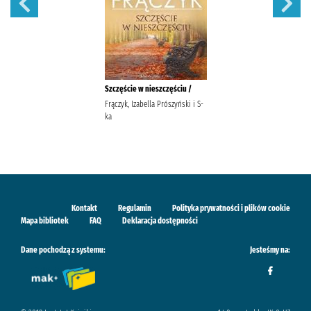
Szczęście w nieszczęściu /
Frączyk, Izabella Prószyński i S-
ka
Kontakt
Regulamin
Polityka prywatności i plików cookie
Mapa bibliotek
FAQ
Deklaracja dostępności
Dane pochodzą z systemu:
Jesteśmy na: