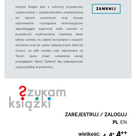
Instytut Książki dba o ochronę prywatności
ZAMKNIJ
użytkowników i bezpieczeństwo przetwarzania
ich danych osobowych oraz stosuje
odpowiednie rozwiązania technologiczne
zapobiegające ingerencji osób trzecich w
prywatność użytkowników. Używamy także
plików cookies, by ułatwić korzystanie z naszych
serwisów oraz do celów statystycznych.Jeśli nie
chcesz, by pliki cookies były zapisywane na
Twoim dysku zmień ustawienia swojej
przeglądarki. Kliknij "Zamknij" aby zaakceptować
naszą politykę prywatności.
ZAREJESTRUJ / ZALOGUJ
PL
EN
wielkość: