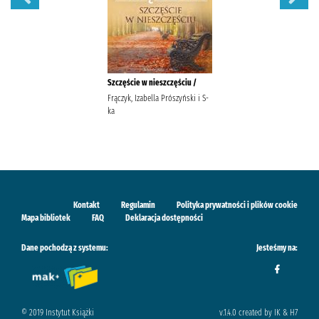
Szczęście w nieszczęściu /
Frączyk, Izabella Prószyński i S-
ka
Kontakt
Regulamin
Polityka prywatności i plików cookie
Mapa bibliotek
FAQ
Deklaracja dostępności
Dane pochodzą z systemu:
Jesteśmy na:
© 2019 Instytut Książki
v.1.4.0 created by IK & H7