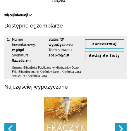
Więcej informacji
Dostępne egzemplarze
1.
Numer
Status:
W
zarezerwuj
inwentarzowy:
wypożyczeniu
21989d
Termin zwrotu:
Sygnatura:
2026/09/18
dodaj do listy
821.162.1-3
Gminna Biblioteka Publiczna w Niedrzwicy Dużej
Filia Biblioteczna w Krężnicy Jarej
,
Krężnica Jara
330
,
20-515 Krężnica Jara
Najczęściej wypożyczane