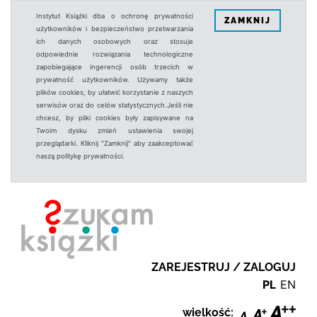
Instytut Książki dba o ochronę prywatności
ZAMKNIJ
użytkowników i bezpieczeństwo przetwarzania
ich danych osobowych oraz stosuje
odpowiednie rozwiązania technologiczne
zapobiegające ingerencji osób trzecich w
prywatność użytkowników. Używamy także
plików cookies, by ułatwić korzystanie z naszych
serwisów oraz do celów statystycznych.Jeśli nie
chcesz, by pliki cookies były zapisywane na
Twoim dysku zmień ustawienia swojej
przeglądarki. Kliknij "Zamknij" aby zaakceptować
naszą politykę prywatności.
ZAREJESTRUJ / ZALOGUJ
PL
EN
wielkość: