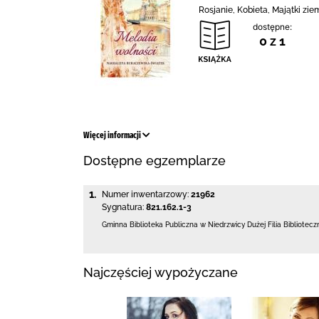
Rosjanie, Kobieta, Majątki zie
dostępne:
0 z 1
Więcej informacji
Dostępne egzemplarze
1.
Numer inwentarzowy:
21962
Sygnatura:
821.162.1-3
Gminna Biblioteka Publiczna w Niedrzwicy Dużej
Filia Bibliotec
Najczęściej wypożyczane