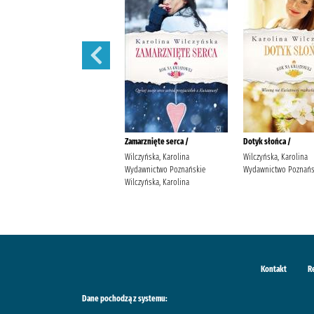
Wędrowne ptaki /
Zamarznięte serca /
Dotyk słońca /
Wilczyńska, Karolina
Wilczyńska, Karolina
Wilczyńska, Karolina
Wydawnictwo Poznańskie
Wydawnictwo Poznańskie
Wydawnictwo Poznańs
Wilczyńska, Karolina
Wilczyńska, Karolina
Kontakt
R
Dane pochodzą z systemu: