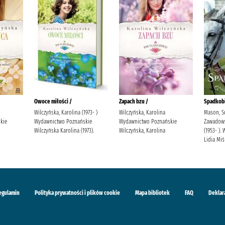
Owoce miłości /
Zapach bzu /
Spadkobi
Wilczyńska, Karolina (1973- )
Wilczyńska, Karolina
Mason, S
kie
Wydawnictwo Poznańskie
Wydawnictwo Poznańskie
Zawadowsk
Wilczyńska Karolina (1973).
Wilczyńska, Karolina
(1953- )
Lidia Mi
egulamin
Polityka prywatności i plików cookie
Mapa bibliotek
FAQ
Deklar