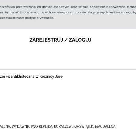
ieczeństwo przetwarzania ich danych osobowych oraz stosuje odpowiednie rozwiązania techno
, by ułatwić korzystanie z naszych serwisów oraz do celów statystycznych.Jeśli nie chcesz, by
aakceptować naszą politykę prywatności.
ZAREJESTRUJ / ZALOGUJ
j Filia Biblioteczna w Krężnicy Jarej
ALENA, WYDAWNICTWO REPLIKA, BURACZEWSKA-ŚWIĄTEK, MAGDALENA.