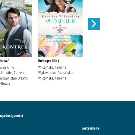
erca /
Kwitnące lilie /
Obce matki /
usan Anne
Wilczyńska, Karolina
Cielesz, Ewa Wydawnictwo Axis
a-Kittel, Elżbieta
Wydawnictwo Poznańskie
Mundi Cielesz, Ewa.
. Wydawnictwo Dreams,
Wilczyńska, Karolina
ś-Nowak
acja dostępności
Jesteśmy na: