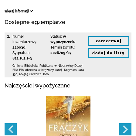
Więcej informacji
Dostępne egzemplarze
1.
Numer
Status:
W
zarezerwuj
inwentarzowy:
wypożyczeniu
22003d
Termin zwrotu:
Sygnatura:
2026/09/07
dodaj do listy
821.162.1-3
Gminna Biblioteka Publiczna w Niedrzwicy Dużej
Filia Biblioteczna w Krężnicy Jarej
,
Krężnica Jara
330
,
20-515 Krężnica Jara
Najczęściej wypożyczane