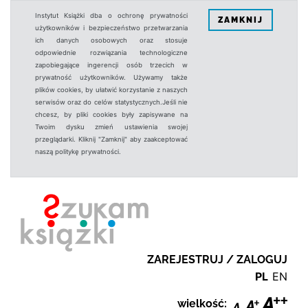
Instytut Książki dba o ochronę prywatności
ZAMKNIJ
użytkowników i bezpieczeństwo przetwarzania
ich danych osobowych oraz stosuje
odpowiednie rozwiązania technologiczne
zapobiegające ingerencji osób trzecich w
prywatność użytkowników. Używamy także
plików cookies, by ułatwić korzystanie z naszych
serwisów oraz do celów statystycznych.Jeśli nie
chcesz, by pliki cookies były zapisywane na
Twoim dysku zmień ustawienia swojej
przeglądarki. Kliknij "Zamknij" aby zaakceptować
naszą politykę prywatności.
ZAREJESTRUJ / ZALOGUJ
PL
EN
wielkość: