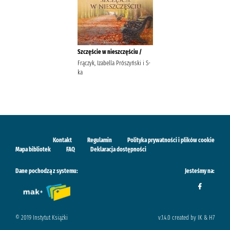
Szczęście w nieszczęściu /
Frączyk, Izabella Prószyński i S-
ka
Kontakt
Regulamin
Polityka prywatności i plików cookie
Mapa bibliotek
FAQ
Deklaracja dostępności
Dane pochodzą z systemu:
Jesteśmy na:
© 2019 Instytut Książki
v.1.4.0 created by IK & H7