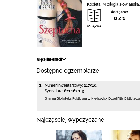
Kobieta, Mitologia słowiańska
dostępne:
0 z 1
Więcej informacji
Dostępne egzemplarze
1.
Numer inwentarzowy:
21791d
Sygnatura:
821.162.1-3
Gminna Biblioteka Publiczna w Niedrzwicy Dużej
Filia Bibliotec
Najczęściej wypożyczane