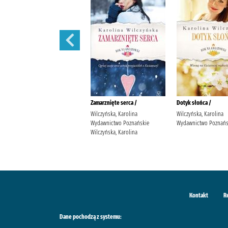
Wędrowne ptaki /
Zamarznięte serca /
Dotyk słońca /
Wilczyńska, Karolina
Wilczyńska, Karolina
Wilczyńska, Karolina
Wydawnictwo Poznańskie
Wydawnictwo Poznańskie
Wydawnictwo Poznańs
Wilczyńska, Karolina
Wilczyńska, Karolina
Kontakt
R
Dane pochodzą z systemu: