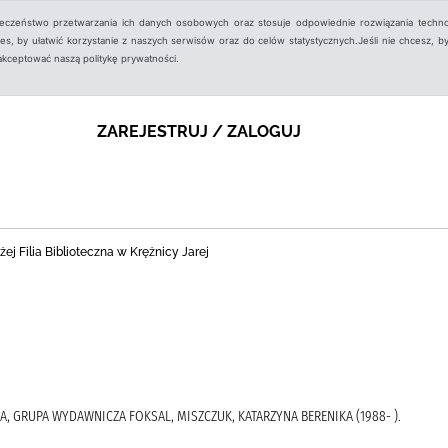
ieczeństwo przetwarzania ich danych osobowych oraz stosuje odpowiednie rozwiązania techno
, by ułatwić korzystanie z naszych serwisów oraz do celów statystycznych.Jeśli nie chcesz, by
aakceptować naszą politykę prywatności.
ZAREJESTRUJ / ZALOGUJ
j Filia Biblioteczna w Krężnicy Jarej
A, GRUPA WYDAWNICZA FOKSAL, MISZCZUK, KATARZYNA BERENIKA (1988- ).