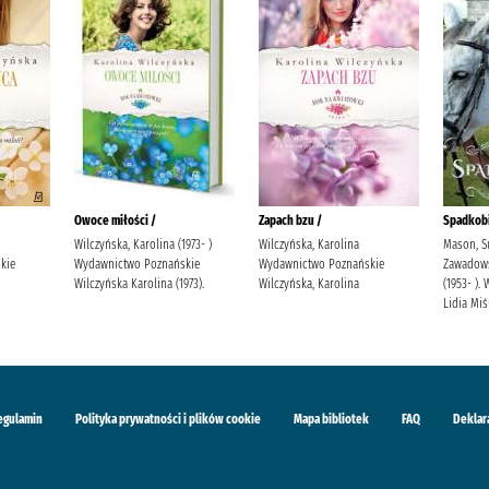
Owoce miłości /
Zapach bzu /
Spadkobi
Wilczyńska, Karolina (1973- )
Wilczyńska, Karolina
Mason, S
kie
Wydawnictwo Poznańskie
Wydawnictwo Poznańskie
Zawadowsk
Wilczyńska Karolina (1973).
Wilczyńska, Karolina
(1953- )
Lidia Mi
egulamin
Polityka prywatności i plików cookie
Mapa bibliotek
FAQ
Deklar