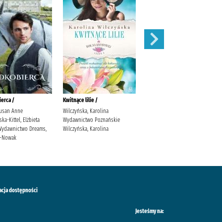
erca /
Kwitnące lilie /
Obce matki /
usan Anne
Wilczyńska, Karolina
Cielesz, Ewa Wydawnictwo Axis
a-Kittel, Elżbieta
Wydawnictwo Poznańskie
Mundi Cielesz, Ewa.
. Wydawnictwo Dreams,
Wilczyńska, Karolina
ś-Nowak
acja dostępności
Jesteśmy na: