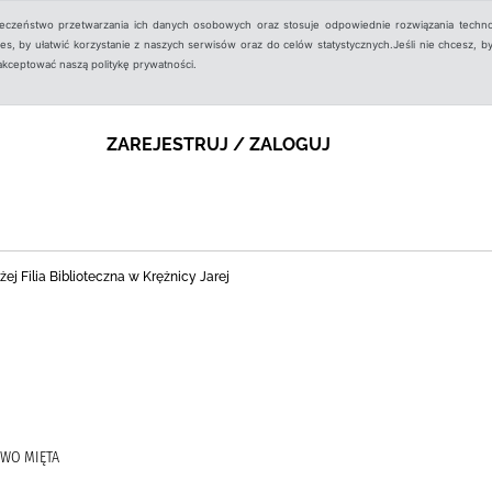
ieczeństwo przetwarzania ich danych osobowych oraz stosuje odpowiednie rozwiązania techno
, by ułatwić korzystanie z naszych serwisów oraz do celów statystycznych.Jeśli nie chcesz, by
aakceptować naszą politykę prywatności.
ZAREJESTRUJ / ZALOGUJ
j Filia Biblioteczna w Krężnicy Jarej
TWO MIĘTA