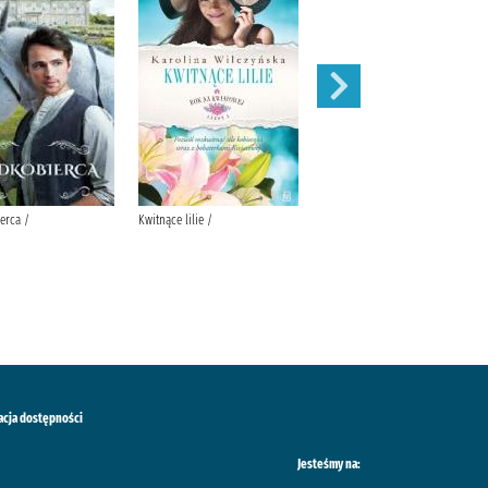
erca /
Kwitnące lilie /
Obce matki /
acja dostępności
Jesteśmy na: