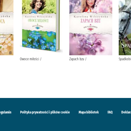
Owoce miłości /
Zapach bzu /
Spadkobi
egulamin
Polityka prywatności i plików cookie
Mapa bibliotek
FAQ
Deklar