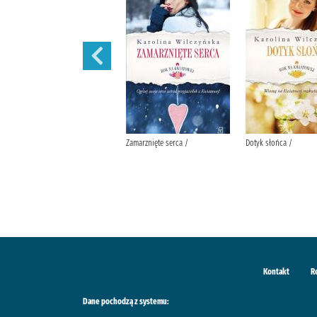
Wędrowne ptaki /
Zamarznięte serca /
Dotyk słońca /
Kontakt
R
Dane pochodzą z systemu: