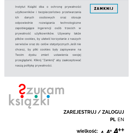
Instytut Książki dba o ochronę prywatności
ZAMKNIJ
użytkowników i bezpieczeństwo przetwarzania
ich danych osobowych oraz stosuje
odpowiednie rozwiązania technologiczne
zapobiegające ingerencji osób trzecich w
prywatność użytkowników. Używamy także
plików cookies, by ułatwić korzystanie z naszych
serwisów oraz do celów statystycznych.Jeśli nie
chcesz, by pliki cookies były zapisywane na
Twoim dysku zmień ustawienia swojej
przeglądarki. Kliknij "Zamknij" aby zaakceptować
naszą politykę prywatności.
ZAREJESTRUJ / ZALOGUJ
PL
EN
wielkość: