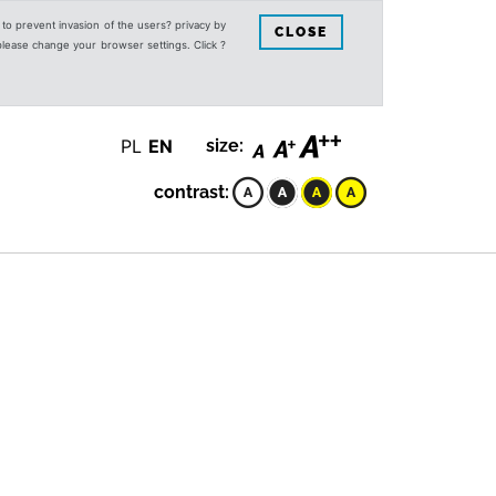
s to prevent invasion of the users? privacy by
CLOSE
 please change your browser settings. Click ?
PL
EN
size:
contrast: