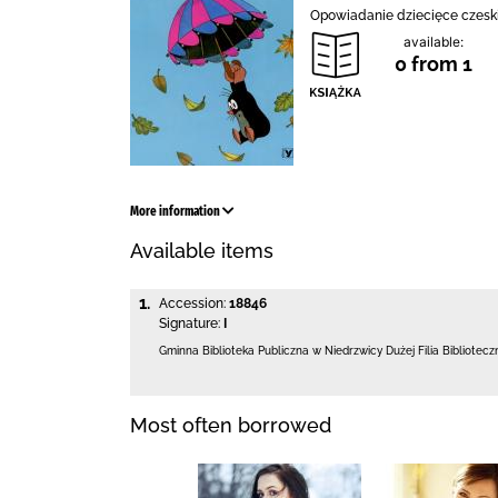
Opowiadanie dziecięce czeski
available:
0 from 1
More information
Available items
1.
Accession:
18846
Signature:
I
Gminna Biblioteka Publiczna w Niedrzwicy Dużej
Filia Bibliotec
Most often borrowed