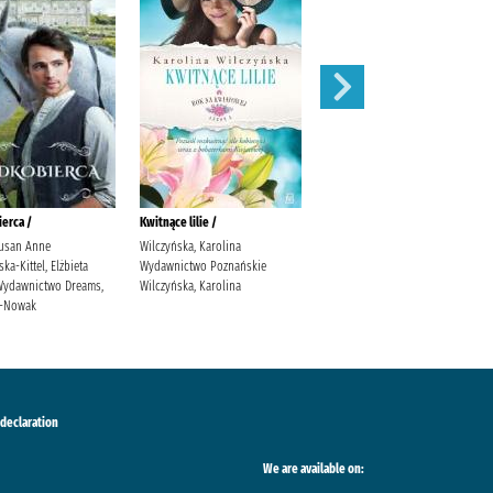
erca /
Kwitnące lilie /
Obce matki /
usan Anne
Wilczyńska, Karolina
Cielesz, Ewa Wydawnictwo Axis
a-Kittel, Elżbieta
Wydawnictwo Poznańskie
Mundi Cielesz, Ewa.
. Wydawnictwo Dreams,
Wilczyńska, Karolina
ś-Nowak
 declaration
We are available on: