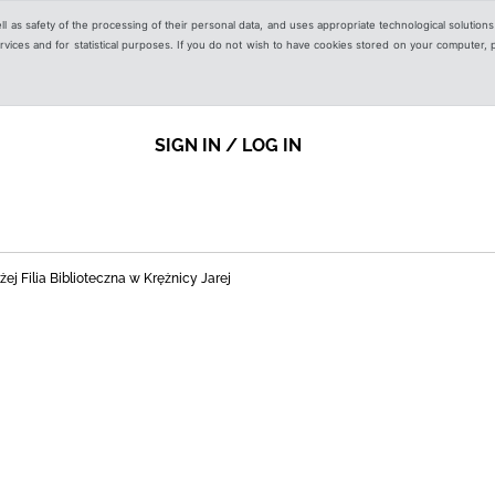
ell as safety of the processing of their personal data, and uses appropriate technological solution
 services and for statistical purposes. If you do not wish to have cookies stored on your computer,
SIGN IN / LOG IN
j Filia Biblioteczna w Krężnicy Jarej