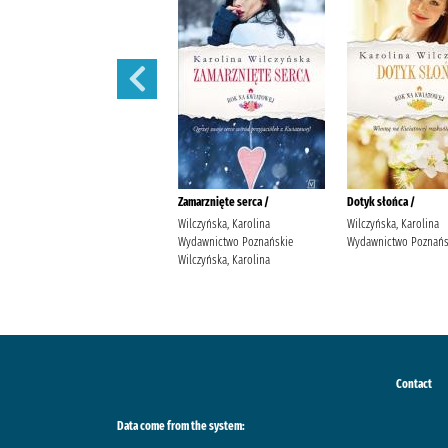
Wędrowne ptaki /
Zamarznięte serca /
Dotyk słońca /
Wilczyńska, Karolina
Wilczyńska, Karolina
Wilczyńska, Karolina
Wydawnictwo Poznańskie
Wydawnictwo Poznańskie
Wydawnictwo Poznańs
Wilczyńska, Karolina
Wilczyńska, Karolina
Contact
Data come from the system: