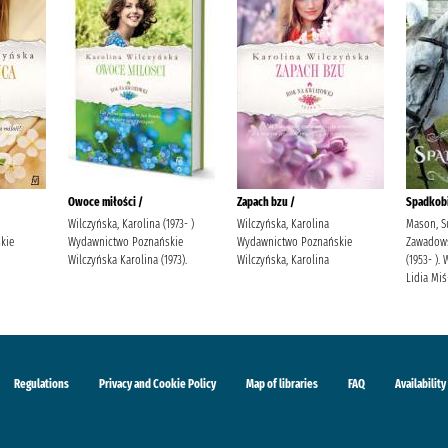
Owoce miłości /
Zapach bzu /
Spadkobi
Wilczyńska, Karolina (1973- )
Wilczyńska, Karolina
Mason, S
kie
Wydawnictwo Poznańskie
Wydawnictwo Poznańskie
Zawadowsk
Wilczyńska Karolina (1973).
Wilczyńska, Karolina
(1953- )
Lidia Mi
Regulations
Privacy and Cookie Policy
Map of libraries
FAQ
Availability