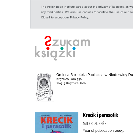
The Polish Book Institute cares about the privacy of its users, as w
any third parties. We also use cookies to facilitate the use of our
Close? to accept our Privacy Policy.
Gminna Biblioteka Publiczna w Niedrzwicy Duże
Krężnica Jara 330
20-515 Krężnica Jara
Krecik i parasolik
MILER, ZDENĚK
Year of publication: 2005.