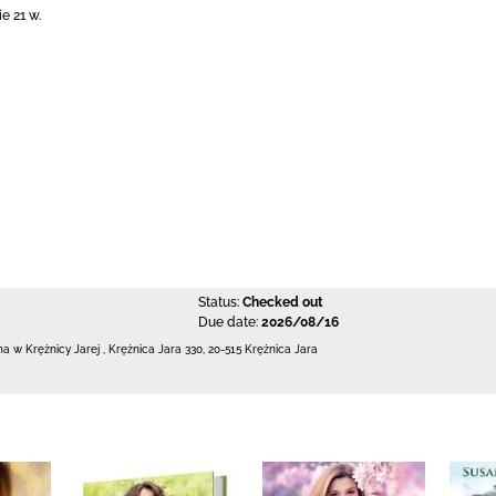
e 21 w.
Status:
Checked out
Due date:
2026/08/16
zna w Krężnicy Jarej
,
Krężnica Jara 330
,
20-515 Krężnica Jara