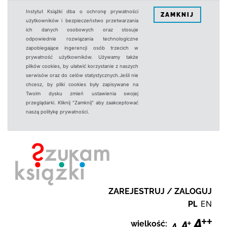
Instytut Książki dba o ochronę prywatności
ZAMKNIJ
użytkowników i bezpieczeństwo przetwarzania
ich danych osobowych oraz stosuje
odpowiednie rozwiązania technologiczne
zapobiegające ingerencji osób trzecich w
prywatność użytkowników. Używamy także
plików cookies, by ułatwić korzystanie z naszych
serwisów oraz do celów statystycznych.Jeśli nie
chcesz, by pliki cookies były zapisywane na
Twoim dysku zmień ustawienia swojej
przeglądarki. Kliknij "Zamknij" aby zaakceptować
naszą politykę prywatności.
ZAREJESTRUJ / ZALOGUJ
PL
EN
wielkość: