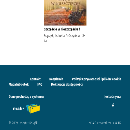
Szczęście w nieszczęściu /
Frączyk, Izabella Prószyński i S-
ka
Kontakt
Regulamin
Polityka prywatności i plików cookie
Mapa bibliotek
FAQ
Deklaracja dostępności
Dane pochodzą z systemu:
Jesteśmy na:
© 2019 Instytut Książki
v.1.4.0 created by IK & H7