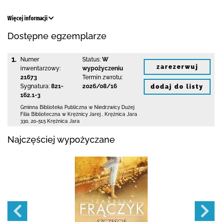
Więcej informacji
Dostępne egzemplarze
1.
Numer
Status:
W
zarezerwuj
inwentarzowy:
wypożyczeniu
21673
Termin zwrotu:
Sygnatura:
821-
2026/08/16
dodaj do listy
162.1-3
Gminna Biblioteka Publiczna w Niedrzwicy Dużej
Filia Biblioteczna w Krężnicy Jarej
,
Krężnica Jara
330
,
20-515 Krężnica Jara
Najczęściej wypożyczane