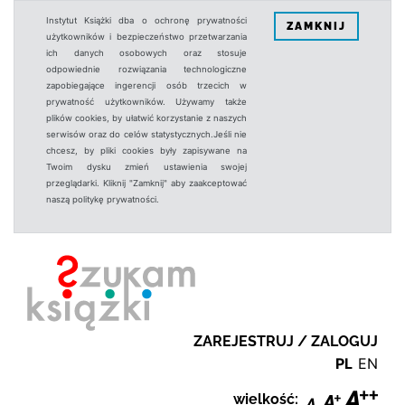
Instytut Książki dba o ochronę prywatności
ZAMKNIJ
użytkowników i bezpieczeństwo przetwarzania
ich danych osobowych oraz stosuje
odpowiednie rozwiązania technologiczne
zapobiegające ingerencji osób trzecich w
prywatność użytkowników. Używamy także
plików cookies, by ułatwić korzystanie z naszych
serwisów oraz do celów statystycznych.Jeśli nie
chcesz, by pliki cookies były zapisywane na
Twoim dysku zmień ustawienia swojej
przeglądarki. Kliknij "Zamknij" aby zaakceptować
naszą politykę prywatności.
ZAREJESTRUJ / ZALOGUJ
PL
EN
wielkość: