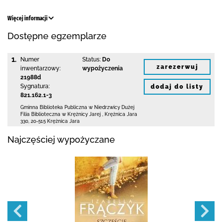
Więcej informacji
Dostępne egzemplarze
1.
Numer
Status:
Do
zarezerwuj
inwentarzowy:
wypożyczenia
21988d
Sygnatura:
dodaj do listy
821.162.1-3
Gminna Biblioteka Publiczna w Niedrzwicy Dużej
Filia Biblioteczna w Krężnicy Jarej
,
Krężnica Jara
330
,
20-515 Krężnica Jara
Najczęściej wypożyczane