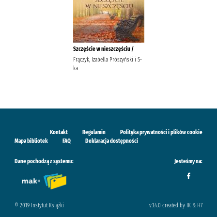
Szczęście w nieszczęściu /
Frączyk, Izabella Prószyński i S-
ka
Kontakt
Regulamin
Polityka prywatności i plików cookie
Mapa bibliotek
FAQ
Deklaracja dostępności
Dane pochodzą z systemu:
Jesteśmy na:
© 2019 Instytut Książki
v.1.4.0 created by IK & H7