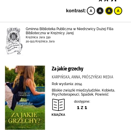
kontrast:
Gminna Biblioteka Publiczna w Niedrzwicy Dużej Filia
Biblioteczna w Krężnicy Jarej
Krężnica Jara 330
20-515 Krężnica Jara
Za jakie grzechy
KARPIŃSKA, ANNA, PRÓSZYŃSKI MEDIA
Rok wydania: 2014.
Bliskie związki międzyludzkie, Kobieta,
Psychoterapeuci, Spadek, Powieść
dostępne:
1 z 1