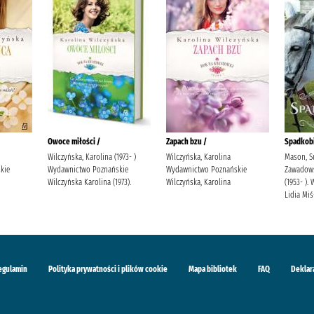
Owoce miłości /
Zapach bzu /
Spadkobi
Wilczyńska, Karolina (1973- )
Wilczyńska, Karolina
Mason, S
kie
Wydawnictwo Poznańskie
Wydawnictwo Poznańskie
Zawadowsk
Wilczyńska Karolina (1973).
Wilczyńska, Karolina
(1953- )
Lidia Mi
egulamin
Polityka prywatności i plików cookie
Mapa bibliotek
FAQ
Deklar