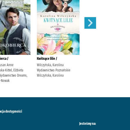
erca /
Kwitnące lilie /
Obce matki /
usan Anne
Wilczyńska, Karolina
Cielesz, Ewa Wydawnictwo Axis
a-Kittel, Elżbieta
Wydawnictwo Poznańskie
Mundi Cielesz, Ewa.
. Wydawnictwo Dreams,
Wilczyńska, Karolina
ś-Nowak
acja dostępności
Jesteśmy na: