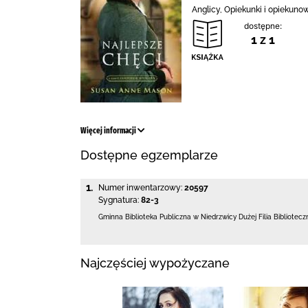
Anglicy, Opiekunki i opiekuno
dostępne:
1 z 1
Więcej informacji
Dostępne egzemplarze
1.
Numer inwentarzowy:
20597
Sygnatura:
82-3
Gminna Biblioteka Publiczna w Niedrzwicy Dużej
Filia Bibliotec
Najczęściej wypożyczane