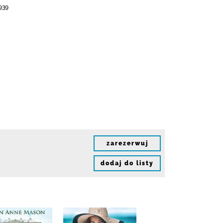
939
zarezerwuj
dodaj do listy