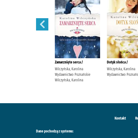
Wędrowne ptaki /
Zamarznięte serca /
Dotyk słońca /
Wilczyńska, Karolina
Wilczyńska, Karolina
Wilczyńska, Karolina
Wydawnictwo Poznańskie
Wydawnictwo Poznańskie
Wydawnictwo Poznańs
Wilczyńska, Karolina
Wilczyńska, Karolina
Kontakt
R
Dane pochodzą z systemu: