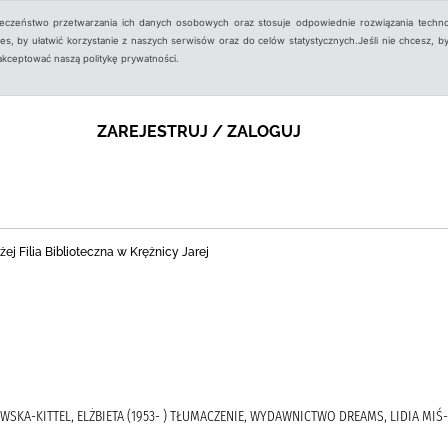
ieczeństwo przetwarzania ich danych osobowych oraz stosuje odpowiednie rozwiązania techno
, by ułatwić korzystanie z naszych serwisów oraz do celów statystycznych.Jeśli nie chcesz, by
aakceptować naszą politykę prywatności.
ZAREJESTRUJ / ZALOGUJ
j Filia Biblioteczna w Krężnicy Jarej
SKA-KITTEL, ELŻBIETA (1953- ) TŁUMACZENIE, WYDAWNICTWO DREAMS, LIDIA MI