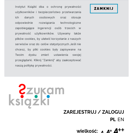
Instytut Książki dba o ochronę prywatności
ZAMKNIJ
użytkowników i bezpieczeństwo przetwarzania
ich danych osobowych oraz stosuje
odpowiednie rozwiązania technologiczne
zapobiegające ingerencji osób trzecich w
prywatność użytkowników. Używamy także
plików cookies, by ułatwić korzystanie z naszych
serwisów oraz do celów statystycznych.Jeśli nie
chcesz, by pliki cookies były zapisywane na
Twoim dysku zmień ustawienia swojej
przeglądarki. Kliknij "Zamknij" aby zaakceptować
naszą politykę prywatności.
ZAREJESTRUJ / ZALOGUJ
PL
EN
wielkość: