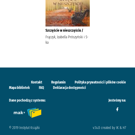
Szczęście w nieszczęściu /
Frączyk, Izabella Prószyński i S-
ka
Kontakt
Regulamin
Polityka prywatności i plików cookie
Mapa bibliotek
FAQ
Deklaracja dostępności
Dane pochodzą z systemu:
Jesteśmy na:
© 2019 Instytut Książki
v.1.4.0 created by IK & H7