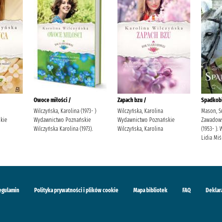
Owoce miłości /
Zapach bzu /
Spadkobi
Wilczyńska, Karolina (1973- )
Wilczyńska, Karolina
Mason, S
kie
Wydawnictwo Poznańskie
Wydawnictwo Poznańskie
Zawadowsk
Wilczyńska Karolina (1973).
Wilczyńska, Karolina
(1953- )
Lidia Mi
egulamin
Polityka prywatności i plików cookie
Mapa bibliotek
FAQ
Deklar