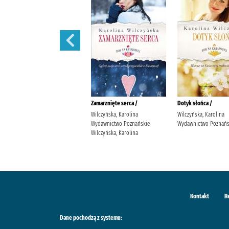
Wędrowne ptaki /
Zamarznięte serca /
Dotyk słońca /
Wilczyńska, Karolina
Wilczyńska, Karolina
Wilczyńska, Karolina
Wydawnictwo Poznańskie
Wydawnictwo Poznańskie
Wydawnictwo Poznańs
Wilczyńska, Karolina
Wilczyńska, Karolina
Kontakt
R
Dane pochodzą z systemu: