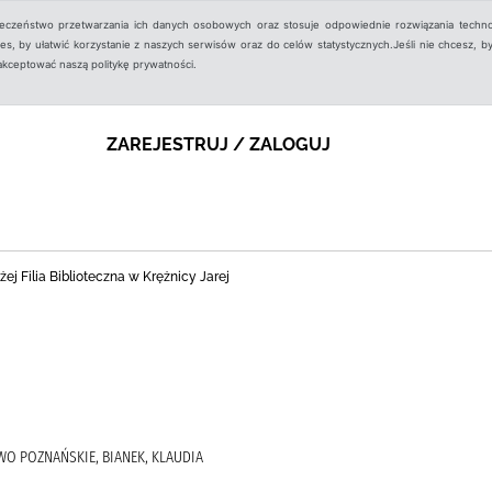
ieczeństwo przetwarzania ich danych osobowych oraz stosuje odpowiednie rozwiązania techno
, by ułatwić korzystanie z naszych serwisów oraz do celów statystycznych.Jeśli nie chcesz, by
aakceptować naszą politykę prywatności.
ZAREJESTRUJ / ZALOGUJ
j Filia Biblioteczna w Krężnicy Jarej
WO POZNAŃSKIE, BIANEK, KLAUDIA