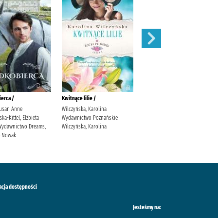
erca /
Kwitnące lilie /
Obce matki /
usan Anne
Wilczyńska, Karolina
Cielesz, Ewa Wydawnictwo Axis
a-Kittel, Elżbieta
Wydawnictwo Poznańskie
Mundi Cielesz, Ewa.
. Wydawnictwo Dreams,
Wilczyńska, Karolina
ś-Nowak
acja dostępności
Jesteśmy na: