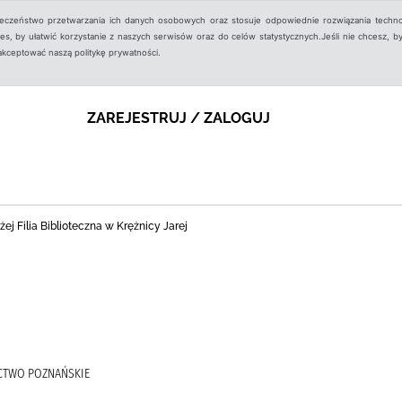
ieczeństwo przetwarzania ich danych osobowych oraz stosuje odpowiednie rozwiązania techno
, by ułatwić korzystanie z naszych serwisów oraz do celów statystycznych.Jeśli nie chcesz, by
aakceptować naszą politykę prywatności.
ZAREJESTRUJ / ZALOGUJ
j Filia Biblioteczna w Krężnicy Jarej
CTWO POZNAŃSKIE