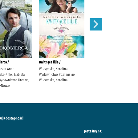
erca /
Kwitnące lilie /
Obce matki /
usan Anne
Wilczyńska, Karolina
Cielesz, Ewa Wydawnictwo Axis
a-Kittel, Elżbieta
Wydawnictwo Poznańskie
Mundi Cielesz, Ewa.
. Wydawnictwo Dreams,
Wilczyńska, Karolina
ś-Nowak
acja dostępności
Jesteśmy na: