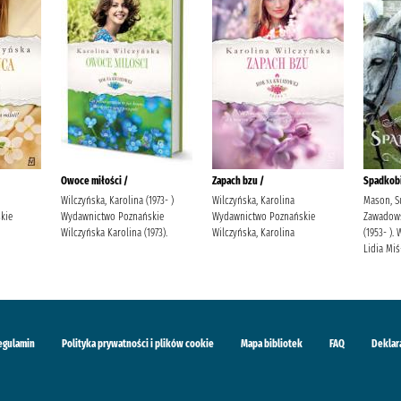
Owoce miłości /
Zapach bzu /
Spadkobi
Wilczyńska, Karolina (1973- )
Wilczyńska, Karolina
Mason, S
kie
Wydawnictwo Poznańskie
Wydawnictwo Poznańskie
Zawadowsk
Wilczyńska Karolina (1973).
Wilczyńska, Karolina
(1953- )
Lidia Mi
egulamin
Polityka prywatności i plików cookie
Mapa bibliotek
FAQ
Deklar