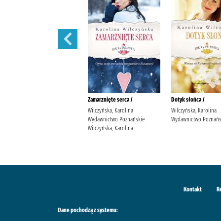
Wędrowne ptaki /
Zamarznięte serca /
Dotyk słońca /
Wilczyńska, Karolina
Wilczyńska, Karolina
Wilczyńska, Karolina
Wydawnictwo Poznańskie
Wydawnictwo Poznańskie
Wydawnictwo Poznańs
Wilczyńska, Karolina
Wilczyńska, Karolina
Kontakt
R
Dane pochodzą z systemu: