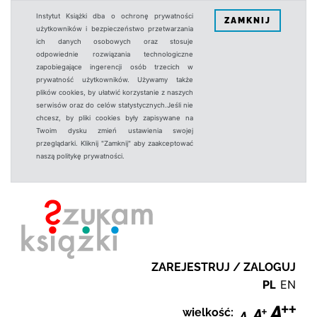
Instytut Książki dba o ochronę prywatności
ZAMKNIJ
użytkowników i bezpieczeństwo przetwarzania
ich danych osobowych oraz stosuje
odpowiednie rozwiązania technologiczne
zapobiegające ingerencji osób trzecich w
prywatność użytkowników. Używamy także
plików cookies, by ułatwić korzystanie z naszych
serwisów oraz do celów statystycznych.Jeśli nie
chcesz, by pliki cookies były zapisywane na
Twoim dysku zmień ustawienia swojej
przeglądarki. Kliknij "Zamknij" aby zaakceptować
naszą politykę prywatności.
ZAREJESTRUJ / ZALOGUJ
PL
EN
wielkość: