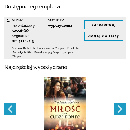
Dostępne egzemplarze
1.
Numer
Status:
Do
zarezerwuj
inwentarzowy:
wypożyczenia
52556-DO
Sygnatura:
dodaj do listy
821.511.141-3
Miejska Biblioteka Publiczna w Chojnie
,
Dział dla
Dorosłych,
Plac Konstytucji 3 Maja 1
,
74-500
Chojna
Najczęściej wypożyczane