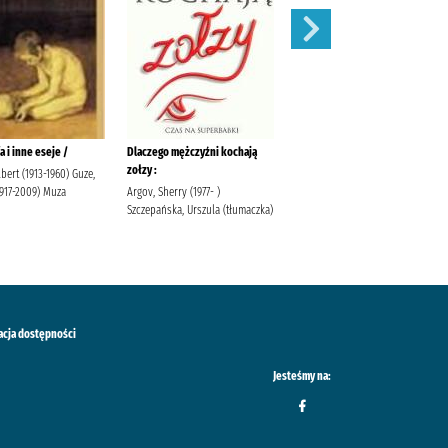
a i inne eseje /
Dlaczego mężczyźni kochają
Wyścig smerfów/
zołzy :
bert (1913-1960) Guze,
Peyo Egmont Polska
1917-2009) Muza
Argov, Sherry (1977- )
Szczepańska, Urszula (tłumaczka)
acja dostępności
Jesteśmy na: