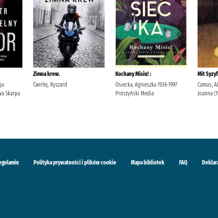
Zimna krew.
Kochany Misiu! :
Mit Syzyf
ja
Ćwirlej, Ryszard
Osiecka, Agnieszka 1936-1997
Camus, Al
a Skarpa
Prószyński Media
Joanna (
egulamin
Polityka prywatności i plików cookie
Mapa bibliotek
FAQ
Deklar