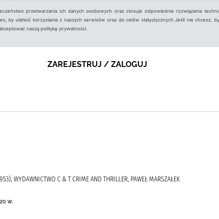
ieczeństwo przetwarzania ich danych osobowych oraz stosuje odpowiednie rozwiązania techno
, by ułatwić korzystanie z naszych serwisów oraz do celów statystycznych.Jeśli nie chcesz, by
aakceptować naszą politykę prywatności.
ZAREJESTRUJ / ZALOGUJ
953), WYDAWNICTWO C & T CRIME AND THRILLER, PAWEŁ MARSZAŁEK
20 w.