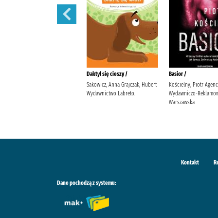
Ballada o śniących kwiatach /
Daktyl się cieszy /
Basior /
Szarańska, Joanna Wydawnictwo
Sakowicz, Anna Grajczak, Hubert
Kościelny, Piotr Agenc
Poznańskie
Wydawnictwo Labreto.
Wydawniczo-Reklamow
Warszawska
Kontakt
R
Dane pochodzą z systemu: