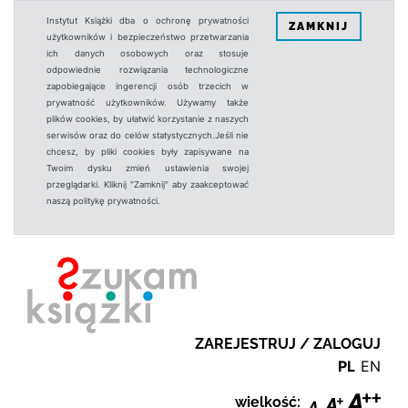
Instytut Książki dba o ochronę prywatności
ZAMKNIJ
użytkowników i bezpieczeństwo przetwarzania
ich danych osobowych oraz stosuje
odpowiednie rozwiązania technologiczne
zapobiegające ingerencji osób trzecich w
prywatność użytkowników. Używamy także
plików cookies, by ułatwić korzystanie z naszych
serwisów oraz do celów statystycznych.Jeśli nie
chcesz, by pliki cookies były zapisywane na
Twoim dysku zmień ustawienia swojej
przeglądarki. Kliknij "Zamknij" aby zaakceptować
naszą politykę prywatności.
ZAREJESTRUJ / ZALOGUJ
PL
EN
wielkość: