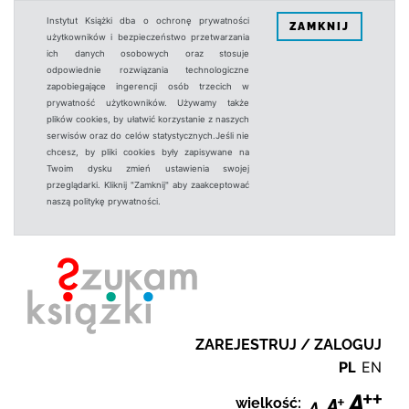
Instytut Książki dba o ochronę prywatności
ZAMKNIJ
użytkowników i bezpieczeństwo przetwarzania
ich danych osobowych oraz stosuje
odpowiednie rozwiązania technologiczne
zapobiegające ingerencji osób trzecich w
prywatność użytkowników. Używamy także
plików cookies, by ułatwić korzystanie z naszych
serwisów oraz do celów statystycznych.Jeśli nie
chcesz, by pliki cookies były zapisywane na
Twoim dysku zmień ustawienia swojej
przeglądarki. Kliknij "Zamknij" aby zaakceptować
naszą politykę prywatności.
ZAREJESTRUJ / ZALOGUJ
PL
EN
wielkość: