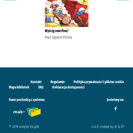
Wyścig smerfów/
Peyo Egmont Polska
Kontakt
Regulamin
Polityka prywatności i plików cookie
Mapa bibliotek
FAQ
Deklaracja dostępności
Dane pochodzą z systemu:
Jesteśmy na:
© 2019 Instytut Książki
v.1.4.0 created by IK & H7