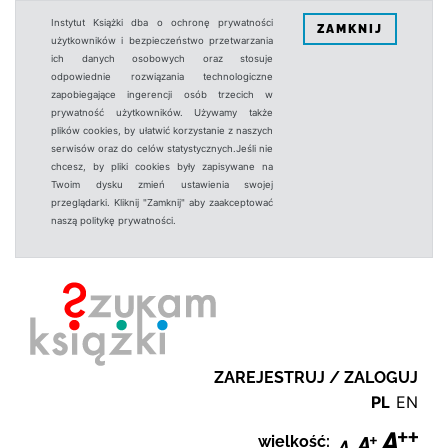
Instytut Książki dba o ochronę prywatności
ZAMKNIJ
użytkowników i bezpieczeństwo przetwarzania
ich danych osobowych oraz stosuje
odpowiednie rozwiązania technologiczne
zapobiegające ingerencji osób trzecich w
prywatność użytkowników. Używamy także
plików cookies, by ułatwić korzystanie z naszych
serwisów oraz do celów statystycznych.Jeśli nie
chcesz, by pliki cookies były zapisywane na
Twoim dysku zmień ustawienia swojej
przeglądarki. Kliknij "Zamknij" aby zaakceptować
naszą politykę prywatności.
ZAREJESTRUJ / ZALOGUJ
PL
EN
wielkość: