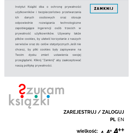
Instytut Książki dba o ochronę prywatności
ZAMKNIJ
użytkowników i bezpieczeństwo przetwarzania
ich danych osobowych oraz stosuje
odpowiednie rozwiązania technologiczne
zapobiegające ingerencji osób trzecich w
prywatność użytkowników. Używamy także
plików cookies, by ułatwić korzystanie z naszych
serwisów oraz do celów statystycznych.Jeśli nie
chcesz, by pliki cookies były zapisywane na
Twoim dysku zmień ustawienia swojej
przeglądarki. Kliknij "Zamknij" aby zaakceptować
naszą politykę prywatności.
ZAREJESTRUJ / ZALOGUJ
PL
EN
wielkość: