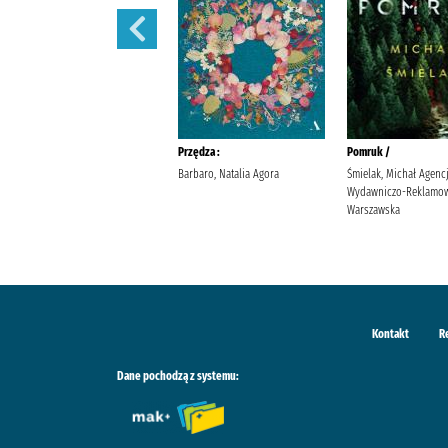
Sekret sióstr /
Przędza :
Pomruk /
Berry, Lucinda Wyrwińska,
Barbaro, Natalia Agora
Śmielak, Michał Agenc
Klaudia Wydawnictwo Filia
Wydawniczo-Reklamow
Warszawska
Kontakt
R
Dane pochodzą z systemu: