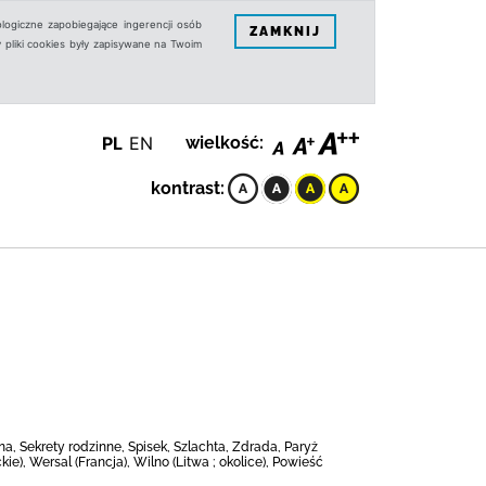
logiczne zapobiegające ingerencji osób
ZAMKNIJ
 pliki cookies były zapisywane na Twoim
PL
EN
wielkość:
kontrast:
a, Sekrety rodzinne, Spisek, Szlachta, Zdrada, Paryż
kie), Wersal (Francja), Wilno (Litwa ; okolice), Powieść