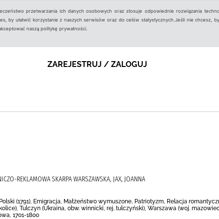
ieczeństwo przetwarzania ich danych osobowych oraz stosuje odpowiednie rozwiązania techno
, by ułatwić korzystanie z naszych serwisów oraz do celów statystycznych.Jeśli nie chcesz, by
aakceptować naszą politykę prywatności.
ZAREJESTRUJ / ZALOGUJ
NICZO-REKLAMOWA SKARPA WARSZAWSKA, JAX, JOANNA
 Polski (1791), Emigracja, Małżeństwo wymuszone, Patriotyzm, Relacja romantyczn
okolice), Tulczyn (Ukraina, obw. winnicki, rej. tulczyński), Warszawa (woj. mazowiec
owa, 1701-1800