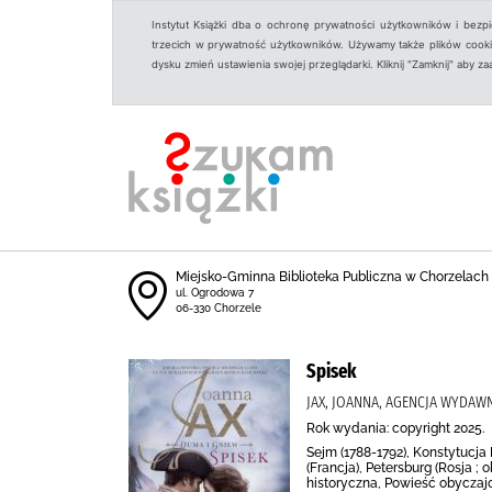
Instytut Książki dba o ochronę prywatności użytkowników i bezp
trzecich w prywatność użytkowników. Używamy także plików cookies
dysku zmień ustawienia swojej przeglądarki. Kliknij "Zamknij" aby z
Miejsko-Gminna Biblioteka Publiczna w Chorzelach
ul. Ogrodowa 7
06-330 Chorzele
Spisek
JAX, JOANNA, AGENCJA WYDAW
Rok wydania: copyright 2025.
Sejm (1788-1792), Konstytucja
(Francja), Petersburg (Rosja ; 
historyczna, Powieść obyczaj