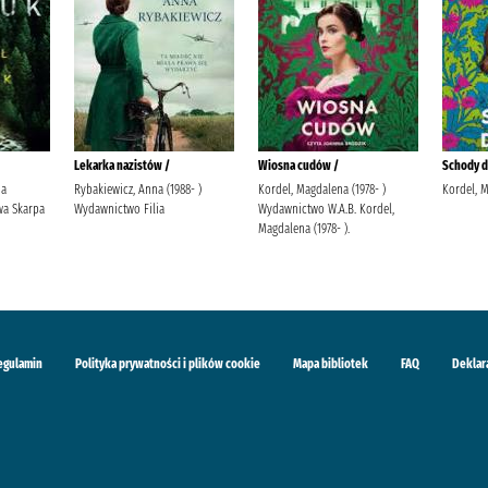
Lekarka nazistów /
Wiosna cudów /
Schody do
ja
Rybakiewicz, Anna (1988- )
Kordel, Magdalena (1978- )
Kordel, 
a Skarpa
Wydawnictwo Filia
Wydawnictwo W.A.B. Kordel,
Magdalena (1978- ).
egulamin
Polityka prywatności i plików cookie
Mapa bibliotek
FAQ
Deklar