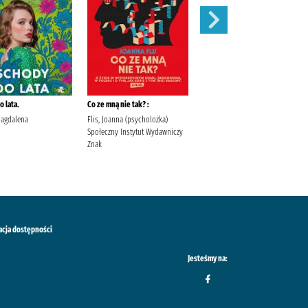
 lata.
Co ze mną nie tak? :
Szepty jesieni /
Magdalena
Flis, Joanna (psycholożka)
Kordel, Magdalena (1978- )
Społeczny Instytut Wydawniczy
Wydawnictwo W.A.B. Kordel,
Znak
Magdalena (1978- ).
acja dostępności
Jesteśmy na: