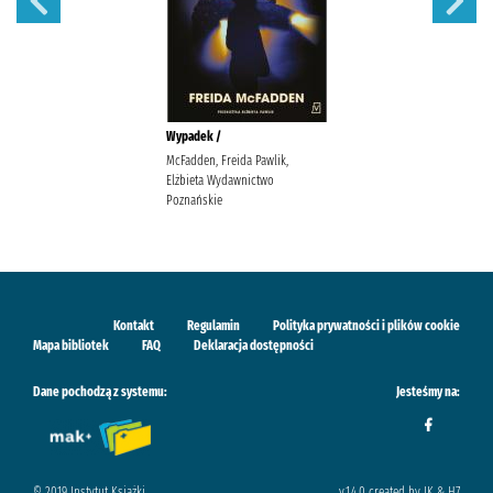
Wypadek /
McFadden, Freida Pawlik,
Elżbieta Wydawnictwo
Poznańskie
Kontakt
Regulamin
Polityka prywatności i plików cookie
Mapa bibliotek
FAQ
Deklaracja dostępności
Dane pochodzą z systemu:
Jesteśmy na:
© 2019 Instytut Książki
v.1.4.0 created by IK & H7