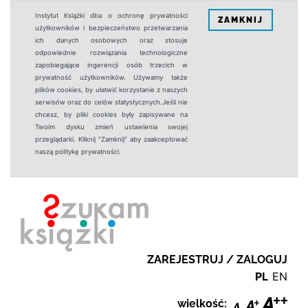
Instytut Książki dba o ochronę prywatności
ZAMKNIJ
użytkowników i bezpieczeństwo przetwarzania
ich danych osobowych oraz stosuje
odpowiednie rozwiązania technologiczne
zapobiegające ingerencji osób trzecich w
prywatność użytkowników. Używamy także
plików cookies, by ułatwić korzystanie z naszych
serwisów oraz do celów statystycznych.Jeśli nie
chcesz, by pliki cookies były zapisywane na
Twoim dysku zmień ustawienia swojej
przeglądarki. Kliknij "Zamknij" aby zaakceptować
naszą politykę prywatności.
ZAREJESTRUJ / ZALOGUJ
PL
EN
wielkość: