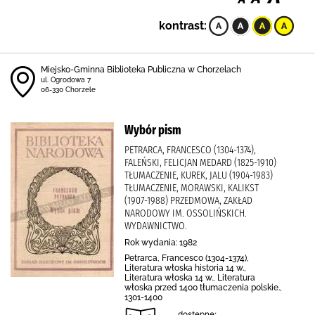
kontrast:
Miejsko-Gminna Biblioteka Publiczna w Chorzelach
ul. Ogrodowa 7
06-330 Chorzele
Wybór pism
PETRARCA, FRANCESCO (1304-1374),
FALEŃSKI, FELICJAN MEDARD (1825-1910)
TŁUMACZENIE, KUREK, JALU (1904-1983)
TŁUMACZENIE, MORAWSKI, KALIKST
(1907-1988) PRZEDMOWA, ZAKŁAD
NARODOWY IM. OSSOLIŃSKICH.
WYDAWNICTWO.
Rok wydania: 1982
Petrarca, Francesco (1304-1374),
Literatura włoska historia 14 w.,
Literatura włoska 14 w., Literatura
włoska przed 1400 tłumaczenia polskie.,
1301-1400
dostępne: