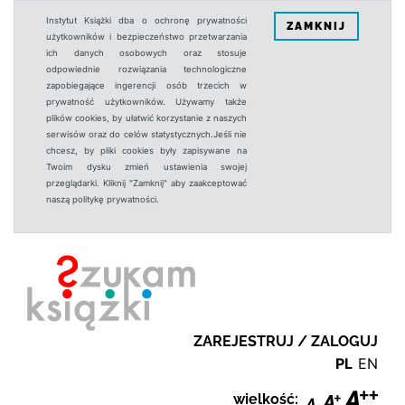
Instytut Książki dba o ochronę prywatności
ZAMKNIJ
użytkowników i bezpieczeństwo przetwarzania
ich danych osobowych oraz stosuje
odpowiednie rozwiązania technologiczne
zapobiegające ingerencji osób trzecich w
prywatność użytkowników. Używamy także
plików cookies, by ułatwić korzystanie z naszych
serwisów oraz do celów statystycznych.Jeśli nie
chcesz, by pliki cookies były zapisywane na
Twoim dysku zmień ustawienia swojej
przeglądarki. Kliknij "Zamknij" aby zaakceptować
naszą politykę prywatności.
ZAREJESTRUJ / ZALOGUJ
PL
EN
wielkość: