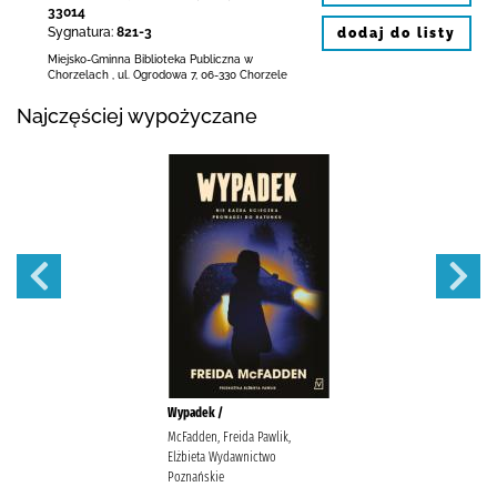
33014
Sygnatura:
821-3
dodaj do listy
Miejsko-Gminna Biblioteka Publiczna w
Chorzelach
,
ul. Ogrodowa 7
,
06-330 Chorzele
Najczęściej wypożyczane
Wypadek /
McFadden, Freida Pawlik,
Elżbieta Wydawnictwo
Poznańskie