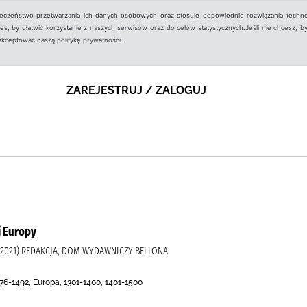
ieczeństwo przetwarzania ich danych osobowych oraz stosuje odpowiednie rozwiązania techno
, by ułatwić korzystanie z naszych serwisów oraz do celów statystycznych.Jeśli nie chcesz, by
aakceptować naszą politykę prywatności.
ZAREJESTRUJ / ZALOGUJ
j Europy
2021) REDAKCJA, DOM WYDAWNICZY BELLONA
76-1492, Europa, 1301-1400, 1401-1500