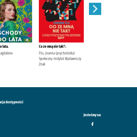
 lata.
Co ze mną nie tak? :
Szepty jesieni /
Magdalena
Flis, Joanna (psycholożka)
Kordel, Magdalena (1978- )
Społeczny Instytut Wydawniczy
Wydawnictwo W.A.B. Kordel,
Znak
Magdalena (1978- ).
acja dostępności
Jesteśmy na: