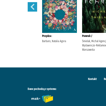
Sekret sióstr /
Przędza :
Pomruk /
Berry, Lucinda Wyrwińska,
Barbaro, Natalia Agora
Śmielak, Michał Agenc
Klaudia Wydawnictwo Filia
Wydawniczo-Reklamow
Warszawska
Kontakt
R
Dane pochodzą z systemu: