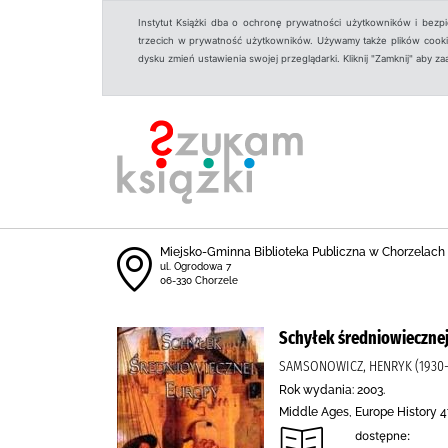
Instytut Książki dba o ochronę prywatności użytkowników i bezp
trzecich w prywatność użytkowników. Używamy także plików cookies
dysku zmień ustawienia swojej przeglądarki. Kliknij "Zamknij" aby z
Miejsko-Gminna Biblioteka Publiczna w Chorzelach
ul. Ogrodowa 7
06-330 Chorzele
Schyłek średniowieczne
SAMSONOWICZ, HENRYK (1930-
Rok wydania: 2003.
Middle Ages, Europe History 4
dostępne: