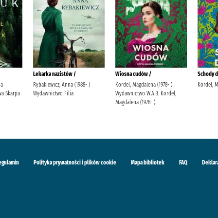
Lekarka nazistów /
Wiosna cudów /
Schody do
ja
Rybakiewicz, Anna (1988- )
Kordel, Magdalena (1978- )
Kordel, 
a Skarpa
Wydawnictwo Filia
Wydawnictwo W.A.B. Kordel,
Magdalena (1978- ).
egulamin
Polityka prywatności i plików cookie
Mapa bibliotek
FAQ
Deklar