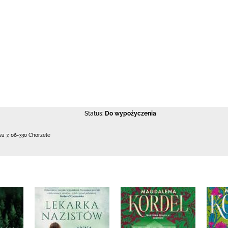
Status:
Do wypożyczenia
wa 7
,
06-330 Chorzele