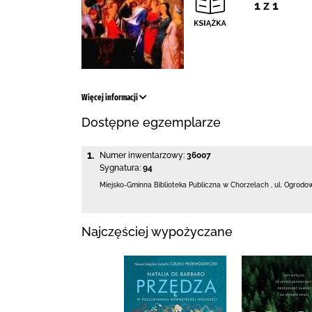
1 z 1
Więcej informacji
Dostępne egzemplarze
1.
Numer inwentarzowy:
36007
Sygnatura:
94
Miejsko-Gminna Biblioteka Publiczna w Chorzelach
,
ul. Ogrodo
Najczęściej wypożyczane