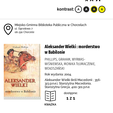
kontrast:
Miejsko-Gminna Biblioteka Publiczna w Chorzelach
ul. Ogrodowa 7
06-330 Chorzele
Aleksander Wielki : morderstwo
w Babilonie
PHILLIPS, GRAHAM, WYRWAS-
WIŚNIEWSKA, MONIKA TŁUMACZENIE,
WOŁOSZAŃSKI
Rok wydania: 2004.
Aleksander Wielki (król Macedonii ; 356-
323 p.n.e.), Starożytna Macedonia,
Starożytna Grecja, 400-301 p.n.e.
dostępne:
1 z 1