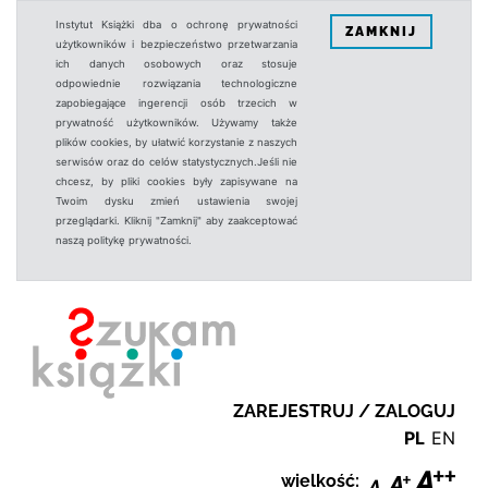
Instytut Książki dba o ochronę prywatności
ZAMKNIJ
użytkowników i bezpieczeństwo przetwarzania
ich danych osobowych oraz stosuje
odpowiednie rozwiązania technologiczne
zapobiegające ingerencji osób trzecich w
prywatność użytkowników. Używamy także
plików cookies, by ułatwić korzystanie z naszych
serwisów oraz do celów statystycznych.Jeśli nie
chcesz, by pliki cookies były zapisywane na
Twoim dysku zmień ustawienia swojej
przeglądarki. Kliknij "Zamknij" aby zaakceptować
naszą politykę prywatności.
ZAREJESTRUJ / ZALOGUJ
PL
EN
wielkość: