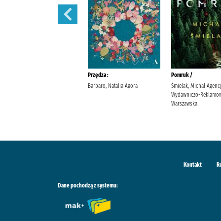
Sekret sióstr /
Przędza :
Pomruk /
Berry, Lucinda Wyrwińska,
Barbaro, Natalia Agora
Śmielak, Michał Agenc
Klaudia Wydawnictwo Filia
Wydawniczo-Reklamow
Warszawska
Kontakt
R
Dane pochodzą z systemu: