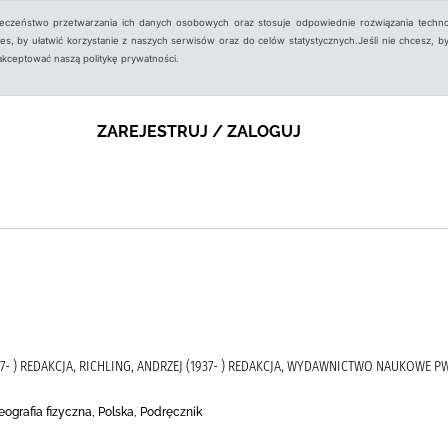
ieczeństwo przetwarzania ich danych osobowych oraz stosuje odpowiednie rozwiązania techno
, by ułatwić korzystanie z naszych serwisów oraz do celów statystycznych.Jeśli nie chcesz, by
aakceptować naszą politykę prywatności.
ZAREJESTRUJ / ZALOGUJ
7- ) REDAKCJA, RICHLING, ANDRZEJ (1937- ) REDAKCJA, WYDAWNICTWO NAUKOWE P
ografia fizyczna, Polska, Podręcznik