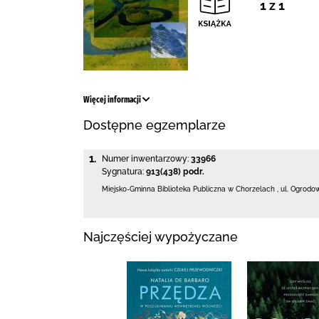
1 z 1
Więcej informacji
Dostępne egzemplarze
1.
Numer inwentarzowy:
33966
Sygnatura:
913(438) podr.
Miejsko-Gminna Biblioteka Publiczna w Chorzelach
,
ul. Ogrodo
Najczęściej wypożyczane