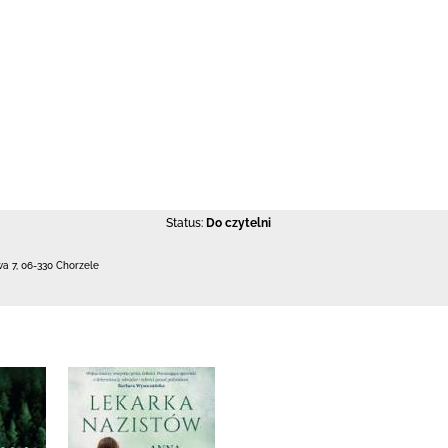
Status:
Do czytelni
wa 7
,
06-330 Chorzele