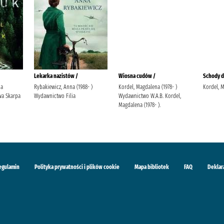
Lekarka nazistów /
Wiosna cudów /
Schody do
ja
Rybakiewicz, Anna (1988- )
Kordel, Magdalena (1978- )
Kordel, 
a Skarpa
Wydawnictwo Filia
Wydawnictwo W.A.B. Kordel,
Magdalena (1978- ).
egulamin
Polityka prywatności i plików cookie
Mapa bibliotek
FAQ
Deklar