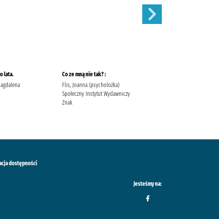
 lata.
Co ze mną nie tak? :
Szepty jesieni /
Magdalena
Flis, Joanna (psycholożka)
Kordel, Magdalena (1978- )
Społeczny Instytut Wydawniczy
Wydawnictwo W.A.B. Kordel,
Znak
Magdalena (1978- ).
acja dostępności
Jesteśmy na: