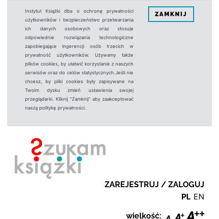
Instytut Książki dba o ochronę prywatności
ZAMKNIJ
użytkowników i bezpieczeństwo przetwarzania
ich danych osobowych oraz stosuje
odpowiednie rozwiązania technologiczne
zapobiegające ingerencji osób trzecich w
prywatność użytkowników. Używamy także
plików cookies, by ułatwić korzystanie z naszych
serwisów oraz do celów statystycznych.Jeśli nie
chcesz, by pliki cookies były zapisywane na
Twoim dysku zmień ustawienia swojej
przeglądarki. Kliknij "Zamknij" aby zaakceptować
naszą politykę prywatności.
ZAREJESTRUJ / ZALOGUJ
PL
EN
wielkość: