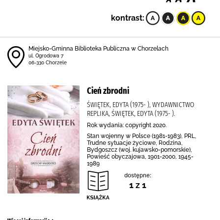
kontrast:
Miejsko-Gminna Biblioteka Publiczna w Chorzelach
ul. Ogrodowa 7
06-330 Chorzele
Cień zbrodni
ŚWIĘTEK, EDYTA (1975- ), WYDAWNICTWO
REPLIKA, ŚWIĘTEK, EDYTA (1975- ).
Rok wydania: copyright 2020.
Stan wojenny w Polsce (1981-1983), PRL,
Trudne sytuacje życiowe, Rodzina,
Bydgoszcz (woj. kujawsko-pomorskie),
Powieść obyczajowa, 1901-2000, 1945-
1989
dostępne:
1 z 1