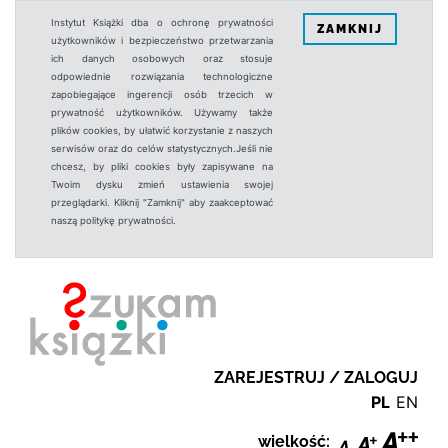
Instytut Książki dba o ochronę prywatności
ZAMKNIJ
użytkowników i bezpieczeństwo przetwarzania
ich danych osobowych oraz stosuje
odpowiednie rozwiązania technologiczne
zapobiegające ingerencji osób trzecich w
prywatność użytkowników. Używamy także
plików cookies, by ułatwić korzystanie z naszych
serwisów oraz do celów statystycznych.Jeśli nie
chcesz, by pliki cookies były zapisywane na
Twoim dysku zmień ustawienia swojej
przeglądarki. Kliknij "Zamknij" aby zaakceptować
naszą politykę prywatności.
ZAREJESTRUJ / ZALOGUJ
PL
EN
wielkość: