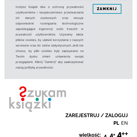
Instytut Książki dba o ochronę prywatności
ZAMKNIJ
użytkowników i bezpieczeństwo przetwarzania
ich danych osobowych oraz stosuje
odpowiednie rozwiązania technologiczne
zapobiegające ingerencji osób trzecich w
prywatność użytkowników. Używamy także
plików cookies, by ułatwić korzystanie z naszych
serwisów oraz do celów statystycznych.Jeśli nie
chcesz, by pliki cookies były zapisywane na
Twoim dysku zmień ustawienia swojej
przeglądarki. Kliknij "Zamknij" aby zaakceptować
naszą politykę prywatności.
ZAREJESTRUJ / ZALOGUJ
PL
EN
wielkość: