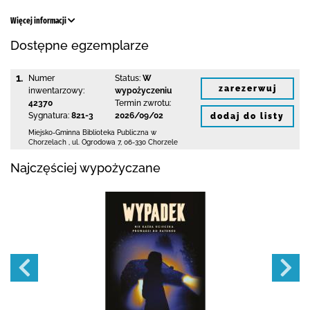
Więcej informacji
Dostępne egzemplarze
1.
Numer
Status:
W
zarezerwuj
inwentarzowy:
wypożyczeniu
42370
Termin zwrotu:
Sygnatura:
821-3
2026/09/02
dodaj do listy
Miejsko-Gminna Biblioteka Publiczna w
Chorzelach
,
ul. Ogrodowa 7
,
06-330 Chorzele
Najczęściej wypożyczane