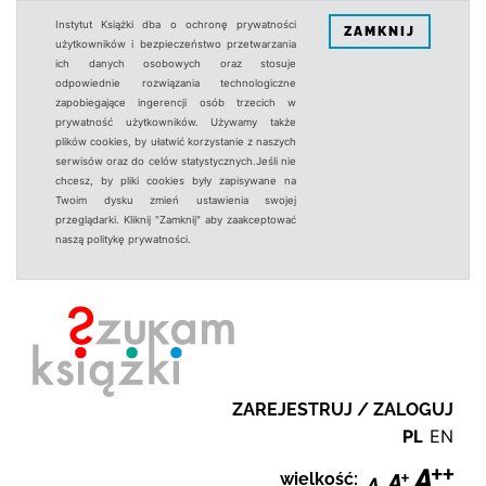
Instytut Książki dba o ochronę prywatności
ZAMKNIJ
użytkowników i bezpieczeństwo przetwarzania
ich danych osobowych oraz stosuje
odpowiednie rozwiązania technologiczne
zapobiegające ingerencji osób trzecich w
prywatność użytkowników. Używamy także
plików cookies, by ułatwić korzystanie z naszych
serwisów oraz do celów statystycznych.Jeśli nie
chcesz, by pliki cookies były zapisywane na
Twoim dysku zmień ustawienia swojej
przeglądarki. Kliknij "Zamknij" aby zaakceptować
naszą politykę prywatności.
ZAREJESTRUJ / ZALOGUJ
PL
EN
wielkość: