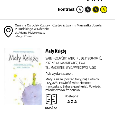
kontrast:
Gminny Ośrodek Kultury i Czytelnictwa im. Marszałka Józefa
Piłsudskiego w Różanie
ul. Adama Mickiewicza 5
06-230 Różan
Mały Książę
SAINT-EXUPÉRY, ANTOINE DE (1900-1944),
ŁOZIŃSKA-MAŁKIEWICZ, EWA
TŁUMACZENIE, WYDAWNICTWO ALGO
Rok wydania: 2005.
Mały Książę (postać fikcyjna), Lotnicy,
Przyjaźń, Powieść młodzieżowa
francuska r, Sahara (pustynia), Powieść
młodzieżowa francuska
dostępne:
2 z 2