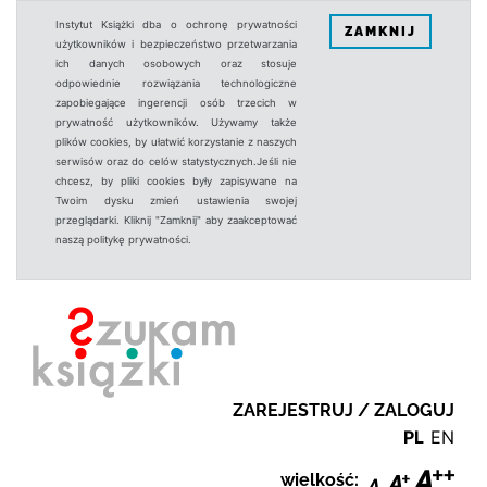
Instytut Książki dba o ochronę prywatności
ZAMKNIJ
użytkowników i bezpieczeństwo przetwarzania
ich danych osobowych oraz stosuje
odpowiednie rozwiązania technologiczne
zapobiegające ingerencji osób trzecich w
prywatność użytkowników. Używamy także
plików cookies, by ułatwić korzystanie z naszych
serwisów oraz do celów statystycznych.Jeśli nie
chcesz, by pliki cookies były zapisywane na
Twoim dysku zmień ustawienia swojej
przeglądarki. Kliknij "Zamknij" aby zaakceptować
naszą politykę prywatności.
ZAREJESTRUJ / ZALOGUJ
PL
EN
wielkość: