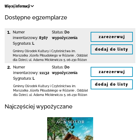
Więcej informacji
Dostępne egzemplarze
1.
Numer
Status:
Do
zarezerwuj
inwentarzowy:
8367
wypożyczenia
Sygnatura:
L
dodaj do listy
Gminny Ośrodek Kultury i Czytelnictwa
im.
Marszałka Józefa Piłsudskiego w Różanie
,
Oddział
dla Dzieci,
ul. Adama Mickiewicza 5
,
06-230 Różan
2.
Numer
Status:
Do
zarezerwuj
inwentarzowy:
11132
wypożyczenia
Sygnatura:
L
dodaj do listy
Gminny Ośrodek Kultury i Czytelnictwa
im.
Marszałka Józefa Piłsudskiego w Różanie
,
Oddział
dla Dzieci,
ul. Adama Mickiewicza 5
,
06-230 Różan
Najczęściej wypożyczane