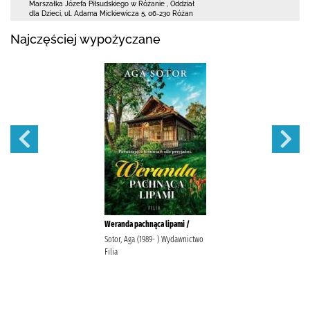
Marszałka Józefa Piłsudskiego w Różanie
,
Oddział
dla Dzieci,
ul. Adama Mickiewicza 5
,
06-230 Różan
Najczęściej wypożyczane
Weranda pachnąca lipami /
Sotor, Aga (1989- ) Wydawnictwo
Filia