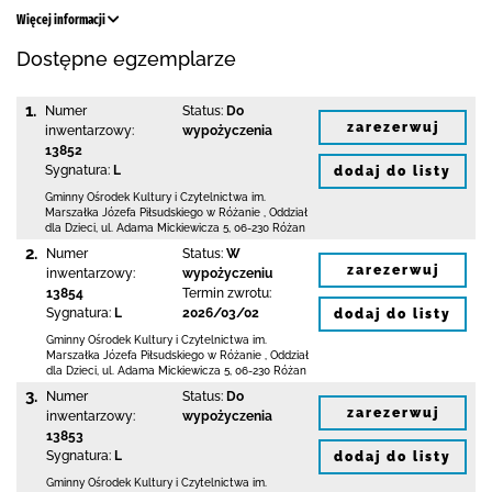
Więcej informacji
Dostępne egzemplarze
1.
Numer
Status:
Do
zarezerwuj
inwentarzowy:
wypożyczenia
13852
Sygnatura:
L
dodaj do listy
Gminny Ośrodek Kultury i Czytelnictwa
im.
Marszałka Józefa Piłsudskiego w Różanie
,
Oddział
dla Dzieci,
ul. Adama Mickiewicza 5
,
06-230 Różan
2.
Numer
Status:
W
zarezerwuj
inwentarzowy:
wypożyczeniu
13854
Termin zwrotu:
Sygnatura:
L
2026/03/02
dodaj do listy
Gminny Ośrodek Kultury i Czytelnictwa
im.
Marszałka Józefa Piłsudskiego w Różanie
,
Oddział
dla Dzieci,
ul. Adama Mickiewicza 5
,
06-230 Różan
3.
Numer
Status:
Do
zarezerwuj
inwentarzowy:
wypożyczenia
13853
Sygnatura:
L
dodaj do listy
Gminny Ośrodek Kultury i Czytelnictwa
im.