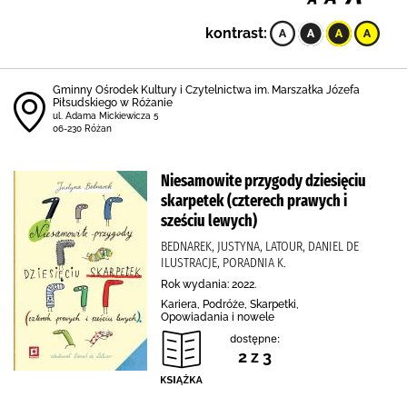
kontrast:
Gminny Ośrodek Kultury i Czytelnictwa im. Marszałka Józefa
Piłsudskiego w Różanie
ul. Adama Mickiewicza 5
06-230 Różan
Niesamowite przygody dziesięciu
skarpetek (czterech prawych i
sześciu lewych)
BEDNAREK, JUSTYNA, LATOUR, DANIEL DE
ILUSTRACJE, PORADNIA K.
Rok wydania: 2022.
Kariera, Podróże, Skarpetki,
Opowiadania i nowele
dostępne:
2 z 3