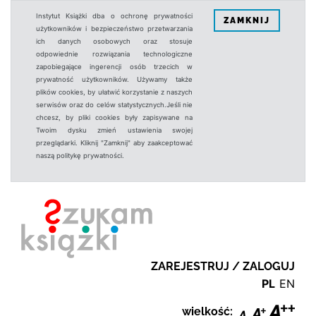
Instytut Książki dba o ochronę prywatności
ZAMKNIJ
użytkowników i bezpieczeństwo przetwarzania
ich danych osobowych oraz stosuje
odpowiednie rozwiązania technologiczne
zapobiegające ingerencji osób trzecich w
prywatność użytkowników. Używamy także
plików cookies, by ułatwić korzystanie z naszych
serwisów oraz do celów statystycznych.Jeśli nie
chcesz, by pliki cookies były zapisywane na
Twoim dysku zmień ustawienia swojej
przeglądarki. Kliknij "Zamknij" aby zaakceptować
naszą politykę prywatności.
ZAREJESTRUJ / ZALOGUJ
PL
EN
wielkość: