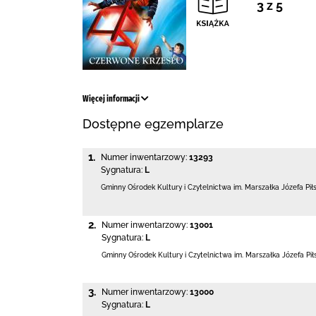
3 z 5
Więcej informacji
Dostępne egzemplarze
1.
Numer inwentarzowy:
13293
Sygnatura:
L
Gminny Ośrodek Kultury i Czytelnictwa
im. Marszałka Józefa Pi
2.
Numer inwentarzowy:
13001
Sygnatura:
L
Gminny Ośrodek Kultury i Czytelnictwa
im. Marszałka Józefa Pi
3.
Numer inwentarzowy:
13000
Sygnatura:
L