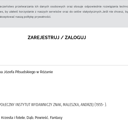
ieczeństwo przetwarzania ich danych osobowych oraz stosuje odpowiednie rozwiązania techno
, by ułatwić korzystanie z naszych serwisów oraz do celów statystycznych.Jeśli nie chcesz, by
aakceptować naszą politykę prywatności.
ZAREJESTRUJ / ZALOGUJ
ka Józefa Piłsudskiego w Różanie
SPOŁECZNY INSTYTUT WYDAWNICZY ZNAK, MALESZKA, ANDRZEJ (1955- ).
Krzesła i fotele, Dąb, Powieść, Fantasy