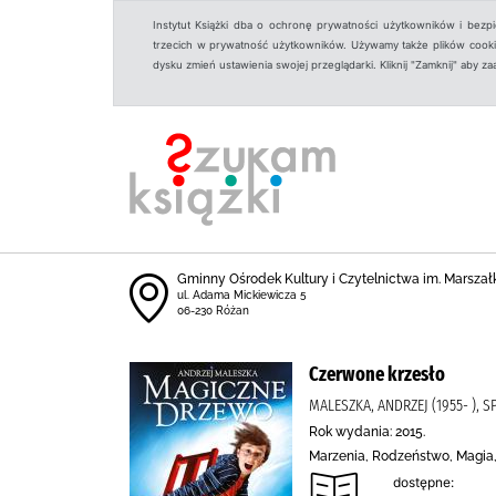
Instytut Książki dba o ochronę prywatności użytkowników i bezp
trzecich w prywatność użytkowników. Używamy także plików cookies
dysku zmień ustawienia swojej przeglądarki. Kliknij "Zamknij" aby z
Gminny Ośrodek Kultury i Czytelnictwa im. Marszał
ul. Adama Mickiewicza 5
06-230 Różan
Czerwone krzesło
MALESZKA, ANDRZEJ (1955- ), 
Rok wydania: 2015.
Marzenia, Rodzeństwo, Magia, 
dostępne: